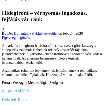
Hidegfront – vérnyomás ingadozás,
fejfájás vár ránk
0
By
Dél-Dunántúli Szívklub egyesület
on
febr 24, 2020
Egészségmegőrzés
A markáns hidegfront hatására nőhet a szervezet görcskészsége,
epilepsziás rohamok léphetnek fel, szívkoszorúér fájdalmak
jelentkezhetnek. Gyakoribb lehet a trombózis a fokozott véralvadási
hajlam miatt. Az allergiás betegségek, illetve tünetek
halmozottabban észlelhetők.
Asztmatikus rohamok léphetnek fel. Erősödhetnek a reumatikus,
valamint az ízületi fájdalmak. Hosszabbá válhat a reakció idő.
Forrás: Országos Meteorológiai Szolgálat
hidegfront
időjárás
Related
Posts