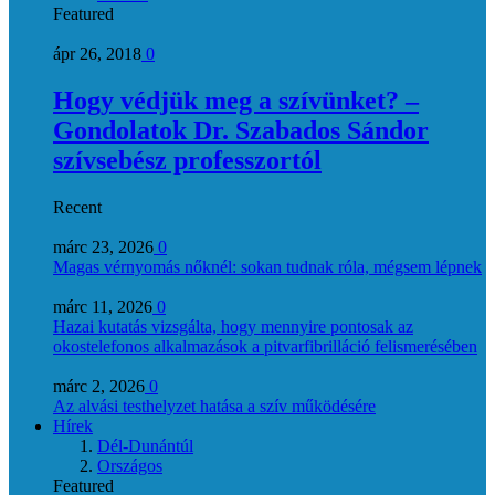
Featured
ápr 26, 2018
0
Hogy védjük meg a szívünket? –
Gondolatok Dr. Szabados Sándor
szívsebész professzortól
Recent
márc 23, 2026
0
Magas vérnyomás nőknél: sokan tudnak róla, mégsem lépnek
márc 11, 2026
0
Hazai kutatás vizsgálta, hogy mennyire pontosak az
okostelefonos alkalmazások a pitvarfibrilláció felismerésében
márc 2, 2026
0
Az alvási testhelyzet hatása a szív működésére
Hírek
Dél-Dunántúl
Országos
Featured