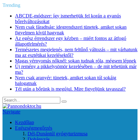
Trending
ABCDE‑módszer: így ismerhetjük fel korán a gyanús
bőrelváltozásokat
Nem csak fáradtság: idegrendszeri tünetek, amiket sokan
figyelmen kívül hagynak
Az egész érrendszer egy kézben – miért fontos az átfogó
állapotfelmérés?
Természetes megjelenés, nem feltűnő változás – mit várhatunk
ma az esztétikai kezelésektől?
Magas vérnyomás nőknél: sokan tudnak róla, mégsem lépnek
Új remény a pikkelysömör kezelésében – de mit tehetünk már
ma?
Nem csak aranyér: tünetek, amiket sokan túl sokáig
halogatnak
Tél után a bőrünk is megújul. Mire figyeljünk tavasszal?
Navigate
Kezdőlap
Egészségmegőrzés
Dél-Dunántúl gyógyturizmusa
Dohányzás