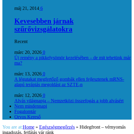
máj 21, 2014
6
Kevesebben járnak
szűrővizsgálatokra
Recent
márc 20, 2026
0
Új remény a pikkelysömör kezelésében – de mit tehetünk már
ma?
márc 13, 2026
0
A légutakat megfertőző gombák ellen fejlesztenek mRNS-
alapú terápiás megoldást az SZTE-n
márc 12, 2026
0
Alvás világnapja – Nemzetközi összefogás a jobb alvásért
Nem mindennapi
Fogalomtár
Orvos Kereső
You are at:
Home
»
Egészségmegőrzés
»
Hidegfront – vérnyomás
ingadozás, fejfájás vár ránk