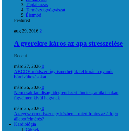
Táplálkozás
Természetgyógyászat
Életmód
Featured
aug 29, 2016
2
A gyerekre káros az apa stresszelése
Recent
márc 27, 2026
0
ABCDE‑módszer: így ismerhetjük fel korán a gyanús
bőrelváltozásokat
márc 26, 2026
0
Nem csak fáradtság: idegrendszeri tünetek, amiket sokan
figyelmen kívül hagynak
márc 25, 2026
0
Az egész érrendszer egy kézben – miért fontos az átfogó
állapotfelmérés?
Kardiológia
Cikkek