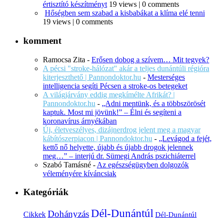
értisztító készítményt
19 views
|
0 comments
Hőségben sem szabad a kisbabákat a klíma elé tenni
19 views
|
0 comments
komment
Ramocsa Zita
-
Erősen dobog a szívem… Mit tegyek?
A pécsi "stroke-hálózat" akár a teljes dunántúli régióra
kiterjeszthető | Pannondoktor.hu
-
Mesterséges
intelligencia segíti Pécsen a stroke-os betegeket
A világjárvány eddig megkímélte Afrikát? |
Pannondoktor.hu
-
„Adni mentünk, és a többszörösét
kaptuk. Most mi jövünk!” – Élni és segíteni a
koronavírus árnyékában
Új, életveszélyes, dizájnerdrog jelent meg a magyar
kábítószerpiacon | Pannondoktor.hu
-
„Levágod a fejét,
kettő nő helyette, újabb és újabb drogok jelennek
meg…” – interjú dr. Sümegi András pszichiáterrel
Szabó Tamásné
-
Az egészségügyben dolgozók
véleményére kíváncsiak
Kategóriák
Dél-Dunántúl
Dohányzás
Cikkek
Dél-Dunántúl