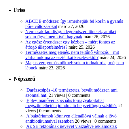
Friss
ABCDE‑módszer: így ismerhetjük fel korán a gyanús
bőrelváltozásokat
márc 27, 2026
Nem csak fáradtság: idegrendszeri tünetek, amiket
sokan figyelmen kívül hagynak
márc 26, 2026
Az egész érrendszer egy kézben – miért fontos az
átfogó állapotfelmérés?
márc 25, 2026
Természetes megjelenés, nem feltűnő változás – mit
várhatunk ma az esztétikai kezelésektől?
márc 24, 2026
Magas vérnyomás nőknél: sokan tudnak róla, mégsem
lépnek
márc 23, 2026
Népszerű
Darázscsípés -10 természetes, bevált módszer, ami
azonnal hat!
21 views
|
0 comments
Epley-manőver: speciális tornagyakorlattal
megszüntethető a jóindulatú helyzetfüggő szédülés
21
views
|
0 comments
A baktériumok könnyen ellenállóvá válnak a jövő
antibiotikumaival szemben
20 views
|
0 comments
Az SE rektorának nevével visszaélve reklámoztak