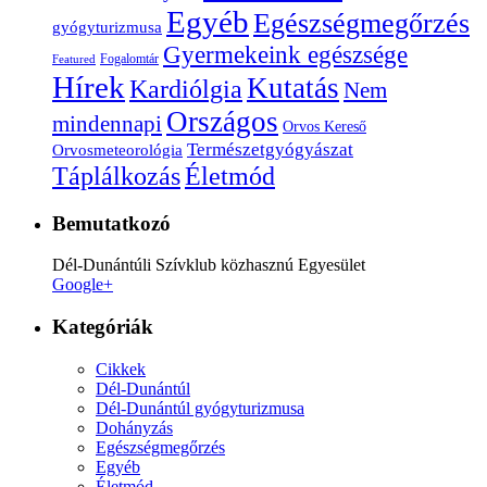
Egyéb
Egészségmegőrzés
gyógyturizmusa
Gyermekeink egészsége
Fogalomtár
Featured
Hírek
Kutatás
Kardiólgia
Nem
Országos
mindennapi
Orvos Kereső
Természetgyógyászat
Orvosmeteorológia
Életmód
Táplálkozás
Bemutatkozó
Dél-Dunántúli Szívklub közhasznú Egyesület
Google+
Kategóriák
Cikkek
Dél-Dunántúl
Dél-Dunántúl gyógyturizmusa
Dohányzás
Egészségmegőrzés
Egyéb
Életmód