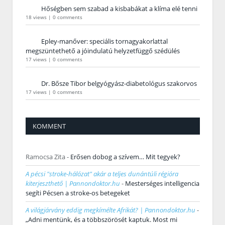
Hőségben sem szabad a kisbabákat a klíma elé tenni
18 views
|
0 comments
Epley-manőver: speciális tornagyakorlattal
megszüntethető a jóindulatú helyzetfüggő szédülés
17 views
|
0 comments
Dr. Bősze Tibor belgyógyász-diabetológus szakorvos
17 views
|
0 comments
KOMMENT
Ramocsa Zita
-
Erősen dobog a szívem… Mit tegyek?
A pécsi "stroke-hálózat" akár a teljes dunántúli régióra
kiterjeszthető | Pannondoktor.hu
-
Mesterséges intelligencia
segíti Pécsen a stroke-os betegeket
A világjárvány eddig megkímélte Afrikát? | Pannondoktor.hu
-
„Adni mentünk, és a többszörösét kaptuk. Most mi