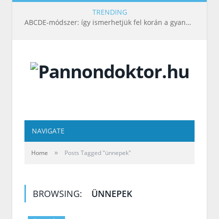
TRENDING
ABCDE‑módszer: így ismerhetjük fel korán a gyanús bőrelváltozásokat
NAVIGATE
»
Home
Posts Tagged "ünnepek"
BROWSING:
ÜNNEPEK