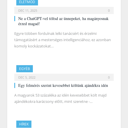
ÉLETMÓD
DEC 11, 2025
0
Ne a ChatGPT-vel töltsd az ünnepeket, ha magányosnak
érzed magad!
Egyre többen fordulnak lelki tanácsért és érzelmi
támogatásért a mesterséges intelligenciához, ez azonban
komoly kockázatokat…
EGYÉB
DEC 5, 2022
0
Egy felmérés szerint kevesebbet költünk ajándékra idén
A magyarok 53 százaléka az idén kevesebbet költ majd
ajándékokra karácsony előtt, mint szeretne -…
HÍREK