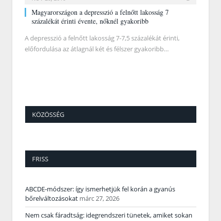
Magyarországon a depresszió a felnőtt lakosság 7
százalékát érinti évente, nőknél gyakoribb
A depresszió a felnőtt lakosság 7-7,5 százalékát érinti,
előfordulása az átlagnál két és félszer gyakoribb…
KÖZÖSSÉG
FRISS
ABCDE‑módszer: így ismerhetjük fel korán a gyanús
bőrelváltozásokat
márc 27, 2026
Nem csak fáradtság: idegrendszeri tünetek, amiket sokan