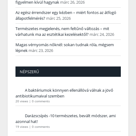
figyelmen kívül hagynak
márc 26, 2026
Az egész érrendszer egy kézben – miért fontos az átfogó
állapotfelmérés?
márc 25, 2026
Természetes megjelenés, nem feltűnő változás – mit
várhatunk ma az esztétikai kezelésektől?
márc 24, 2026
Magas vérnyomás nőknél: sokan tudnak róla, mégsem
lépnek
márc 23, 2026
NÉPSZERŰ
A baktériumok könnyen ellenállóvá válnak a jövő
antibiotikumaival szemben
20 views
|
0 comments
Darázscsípés -10 természetes, bevált módszer, ami
azonnal hat!
19 views
|
0 comments