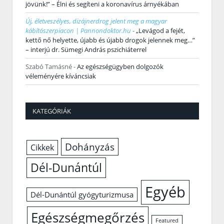
jövünk!” – Élni és segíteni a koronavírus árnyékában
Új, életveszélyes, dizájnerdrog jelent meg a magyar
kábítószerpiacon | Pannondoktor.hu
-
„Levágod a fejét,
kettő nő helyette, újabb és újabb drogok jelennek meg…”
– interjú dr. Sümegi András pszichiáterrel
Szabó Tamásné
-
Az egészségügyben dolgozók
véleményére kíváncsiak
KATEGÓRIÁK
Dohányzás
Cikkek
Dél-Dunántúl
Egyéb
Dél-Dunántúl gyógyturizmusa
Egészségmegőrzés
Featured