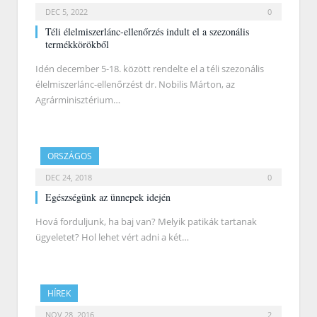
DEC 5, 2022
0
Téli élelmiszerlánc-ellenőrzés indult el a szezonális
termékkörökből
Idén december 5-18. között rendelte el a téli szezonális
élelmiszerlánc-ellenőrzést dr. Nobilis Márton, az
Agrárminisztérium…
ORSZÁGOS
DEC 24, 2018
0
Egészségünk az ünnepek idején
Hová forduljunk, ha baj van? Melyik patikák tartanak
ügyeletet? Hol lehet vért adni a két…
HÍREK
NOV 28, 2016
2