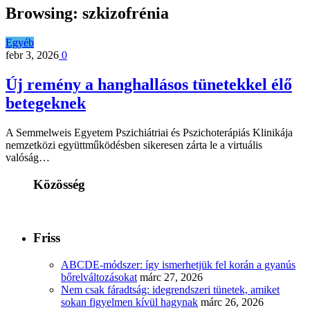
Browsing:
szkizofrénia
Egyéb
febr 3, 2026
0
Új remény a hanghallásos tünetekkel élő
betegeknek
A Semmelweis Egyetem Pszichiátriai és Pszichoterápiás Klinikája
nemzetközi együttműködésben sikeresen zárta le a virtuális
valóság…
Közösség
Friss
ABCDE‑módszer: így ismerhetjük fel korán a gyanús
bőrelváltozásokat
márc 27, 2026
Nem csak fáradtság: idegrendszeri tünetek, amiket
sokan figyelmen kívül hagynak
márc 26, 2026