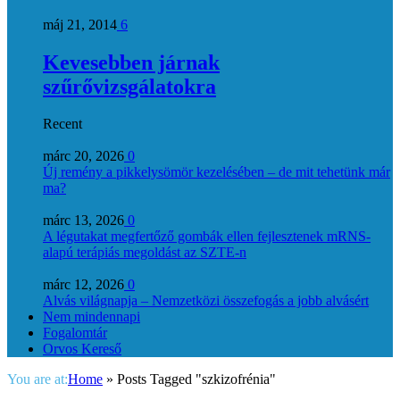
máj 21, 2014
6
Kevesebben járnak
szűrővizsgálatokra
Recent
márc 20, 2026
0
Új remény a pikkelysömör kezelésében – de mit tehetünk már
ma?
márc 13, 2026
0
A légutakat megfertőző gombák ellen fejlesztenek mRNS-
alapú terápiás megoldást az SZTE-n
márc 12, 2026
0
Alvás világnapja – Nemzetközi összefogás a jobb alvásért
Nem mindennapi
Fogalomtár
Orvos Kereső
You are at:
Home
»
Posts Tagged "szkizofrénia"