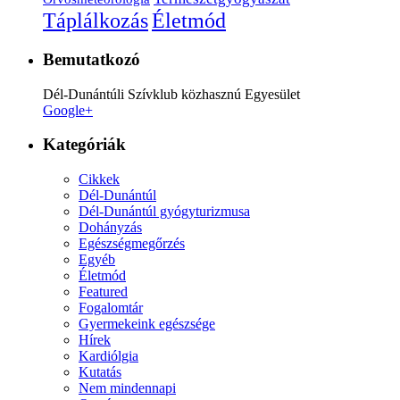
Életmód
Táplálkozás
Bemutatkozó
Dél-Dunántúli Szívklub közhasznú Egyesület
Google+
Kategóriák
Cikkek
Dél-Dunántúl
Dél-Dunántúl gyógyturizmusa
Dohányzás
Egészségmegőrzés
Egyéb
Életmód
Featured
Fogalomtár
Gyermekeink egészsége
Hírek
Kardiólgia
Kutatás
Nem mindennapi