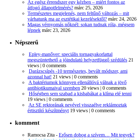
Az egész érrendszer egy kézben – miért fontos az
átfogó állapotfelmérés?
márc 25, 2026
Természetes megjelenés, nem feltűnő változás – mit
várhatunk ma az esztétikai kezelésektől?
márc 24, 2026
Magas vérnyomás nőknél: sokan tudnak róla, mégsem
lépnek
márc 23, 2026
Népszerű
Epley-manőver: speciális tornagyakorlattal
megszüntethető a jóindulatú helyzetfüggő szédülés
21
views
|
0 comments
Darázscsípés -10 természetes, bevált módszer, ami
azonnal hat!
21 views
|
0 comments
A baktériumok könnyen ellenállóvá válnak a jövő
antibiotikumaival szemben
20 views
|
0 comments
Hőségben sem szabad a kisbabákat a klíma elé tenni
19 views
|
0 comments
Az SE rektorának nevével visszaélve reklámoztak
értisztító készítményt
19 views
|
0 comments
komment
Ramocsa Zita
-
Erősen dobog a szívem… Mit tegyek?