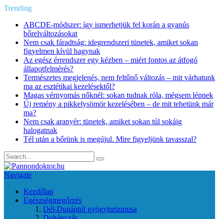
Trending
ABCDE‑módszer: így ismerhetjük fel korán a gyanús
bőrelváltozásokat
Nem csak fáradtság: idegrendszeri tünetek, amiket sokan
figyelmen kívül hagynak
Az egész érrendszer egy kézben – miért fontos az átfogó
állapotfelmérés?
Természetes megjelenés, nem feltűnő változás – mit várhatunk
ma az esztétikai kezelésektől?
Magas vérnyomás nőknél: sokan tudnak róla, mégsem lépnek
Új remény a pikkelysömör kezelésében – de mit tehetünk már
ma?
Nem csak aranyér: tünetek, amiket sokan túl sokáig
halogatnak
Tél után a bőrünk is megújul. Mire figyeljünk tavasszal?
Navigate
Kezdőlap
Egészségmegőrzés
Dél-Dunántúl gyógyturizmusa
Dohányzás