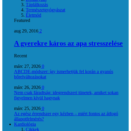
Táplálkozás
Természetgyógyászat
Életmód
Featured
aug 29, 2016
2
A gyerekre káros az apa stresszelése
Recent
márc 27, 2026
0
ABCDE‑módszer: így ismerhetjük fel korán a gyanús
bőrelváltozásokat
márc 26, 2026
0
Nem csak fáradtság: idegrendszeri tünetek, amiket sokan
figyelmen kívül hagynak
márc 25, 2026
0
Az egész érrendszer egy kézben – miért fontos az átfogó
állapotfelmérés?
Kardiológia
Cikkek