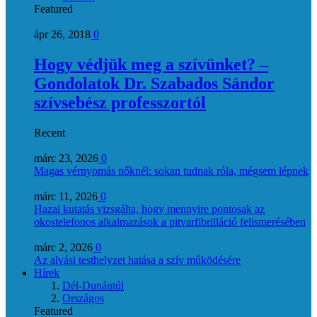
Featured
ápr 26, 2018
0
Hogy védjük meg a szívünket? –
Gondolatok Dr. Szabados Sándor
szívsebész professzortól
Recent
márc 23, 2026
0
Magas vérnyomás nőknél: sokan tudnak róla, mégsem lépnek
márc 11, 2026
0
Hazai kutatás vizsgálta, hogy mennyire pontosak az
okostelefonos alkalmazások a pitvarfibrilláció felismerésében
márc 2, 2026
0
Az alvási testhelyzet hatása a szív működésére
Hírek
Dél-Dunántúl
Országos
Featured