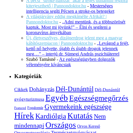
A pécsi "stroke-hálózat" akár a teljes dunántúli régióra
kiterjeszthető | Pannondoktor.hu
-
Mesterséges
intelligencia segíti Pécsen a stroke-os betegeket
A világjárvány eddig megkímélte Afrikát? |
Pannondoktor.hu
-
„Adni mentünk, és a többszörösét
kaptuk. Most mi jövünk!” – Élni és segíteni a
koronavírus árnyékában
Új, életveszélyes, dizájnerdrog jelent meg a magyar
kábítószerpiacon | Pannondoktor.hu
-
„Levágod a fejét,
kettő nő helyette, újabb és újabb drogok jelennek
meg…” – interjú dr. Sümegi András pszichiáterrel
Szabó Tamásné
-
Az egészségügyben dolgozók
véleményére kíváncsiak
Kategóriák
Dél-Dunántúl
Dohányzás
Cikkek
Dél-Dunántúl
Egyéb
Egészségmegőrzés
gyógyturizmusa
Gyermekeink egészsége
Fogalomtár
Featured
Hírek
Kutatás
Kardiólgia
Nem
Országos
mindennapi
Orvos Kereső
Természetgyógyászat
Orvosmeteorológia