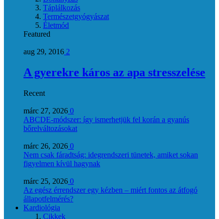
Táplálkozás
Természetgyógyászat
Életmód
Featured
aug 29, 2016
2
A gyerekre káros az apa stresszelése
Recent
márc 27, 2026
0
ABCDE‑módszer: így ismerhetjük fel korán a gyanús
bőrelváltozásokat
márc 26, 2026
0
Nem csak fáradtság: idegrendszeri tünetek, amiket sokan
figyelmen kívül hagynak
márc 25, 2026
0
Az egész érrendszer egy kézben – miért fontos az átfogó
állapotfelmérés?
Kardiológia
Cikkek