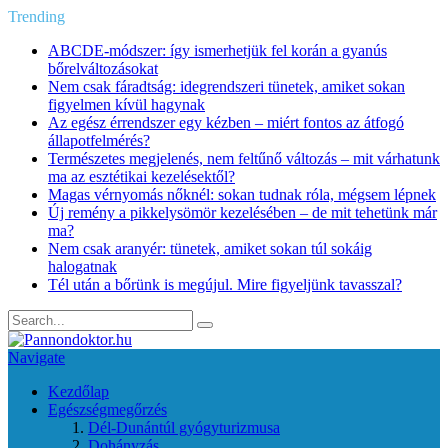
Trending
ABCDE‑módszer: így ismerhetjük fel korán a gyanús
bőrelváltozásokat
Nem csak fáradtság: idegrendszeri tünetek, amiket sokan
figyelmen kívül hagynak
Az egész érrendszer egy kézben – miért fontos az átfogó
állapotfelmérés?
Természetes megjelenés, nem feltűnő változás – mit várhatunk
ma az esztétikai kezelésektől?
Magas vérnyomás nőknél: sokan tudnak róla, mégsem lépnek
Új remény a pikkelysömör kezelésében – de mit tehetünk már
ma?
Nem csak aranyér: tünetek, amiket sokan túl sokáig
halogatnak
Tél után a bőrünk is megújul. Mire figyeljünk tavasszal?
Navigate
Kezdőlap
Egészségmegőrzés
Dél-Dunántúl gyógyturizmusa
Dohányzás