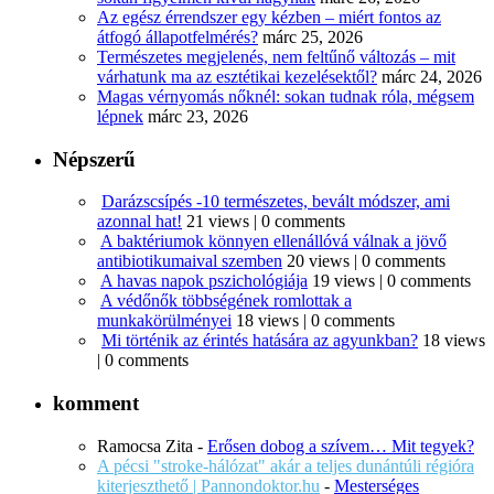
Az egész érrendszer egy kézben – miért fontos az
átfogó állapotfelmérés?
márc 25, 2026
Természetes megjelenés, nem feltűnő változás – mit
várhatunk ma az esztétikai kezelésektől?
márc 24, 2026
Magas vérnyomás nőknél: sokan tudnak róla, mégsem
lépnek
márc 23, 2026
Népszerű
Darázscsípés -10 természetes, bevált módszer, ami
azonnal hat!
21 views
|
0 comments
A baktériumok könnyen ellenállóvá válnak a jövő
antibiotikumaival szemben
20 views
|
0 comments
A havas napok pszichológiája
19 views
|
0 comments
A védőnők többségének romlottak a
munkakörülményei
18 views
|
0 comments
Mi történik az érintés hatására az agyunkban?
18 views
|
0 comments
komment
Ramocsa Zita
-
Erősen dobog a szívem… Mit tegyek?
A pécsi "stroke-hálózat" akár a teljes dunántúli régióra
kiterjeszthető | Pannondoktor.hu
-
Mesterséges