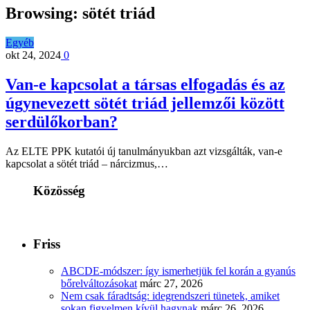
Browsing:
sötét triád
Egyéb
okt 24, 2024
0
Van-e kapcsolat a társas elfogadás és az
úgynevezett sötét triád jellemzői között
serdülőkorban?
Az ELTE PPK kutatói új tanulmányukban azt vizsgálták, van-e
kapcsolat a sötét triád – nárcizmus,…
Közösség
Friss
ABCDE‑módszer: így ismerhetjük fel korán a gyanús
bőrelváltozásokat
márc 27, 2026
Nem csak fáradtság: idegrendszeri tünetek, amiket
sokan figyelmen kívül hagynak
márc 26, 2026