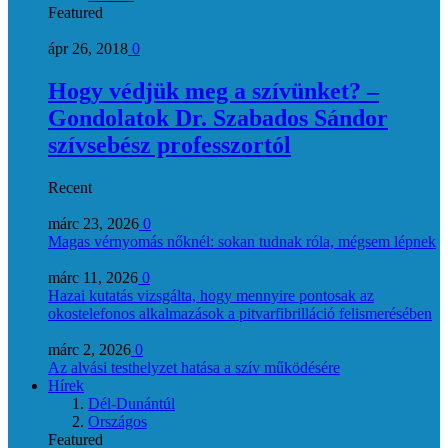
Featured
ápr 26, 2018
0
Hogy védjük meg a szívünket? –
Gondolatok Dr. Szabados Sándor
szívsebész professzortól
Recent
márc 23, 2026
0
Magas vérnyomás nőknél: sokan tudnak róla, mégsem lépnek
márc 11, 2026
0
Hazai kutatás vizsgálta, hogy mennyire pontosak az
okostelefonos alkalmazások a pitvarfibrilláció felismerésében
márc 2, 2026
0
Az alvási testhelyzet hatása a szív működésére
Hírek
Dél-Dunántúl
Országos
Featured