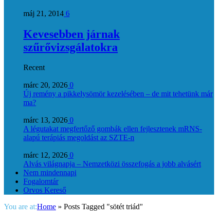
máj 21, 2014
6
Kevesebben járnak
szűrővizsgálatokra
Recent
márc 20, 2026
0
Új remény a pikkelysömör kezelésében – de mit tehetünk már
ma?
márc 13, 2026
0
A légutakat megfertőző gombák ellen fejlesztenek mRNS-
alapú terápiás megoldást az SZTE-n
márc 12, 2026
0
Alvás világnapja – Nemzetközi összefogás a jobb alvásért
Nem mindennapi
Fogalomtár
Orvos Kereső
You are at:
Home
»
Posts Tagged "sötét triád"