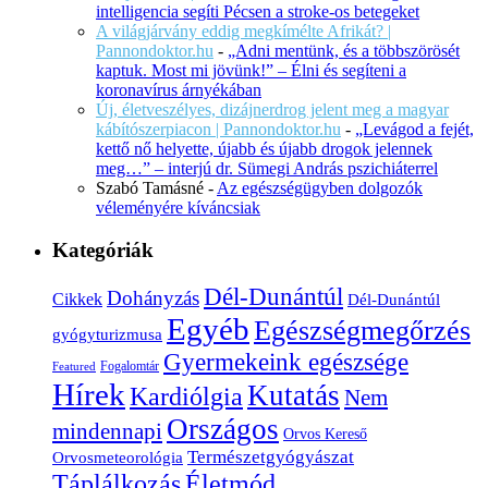
intelligencia segíti Pécsen a stroke-os betegeket
A világjárvány eddig megkímélte Afrikát? |
Pannondoktor.hu
-
„Adni mentünk, és a többszörösét
kaptuk. Most mi jövünk!” – Élni és segíteni a
koronavírus árnyékában
Új, életveszélyes, dizájnerdrog jelent meg a magyar
kábítószerpiacon | Pannondoktor.hu
-
„Levágod a fejét,
kettő nő helyette, újabb és újabb drogok jelennek
meg…” – interjú dr. Sümegi András pszichiáterrel
Szabó Tamásné
-
Az egészségügyben dolgozók
véleményére kíváncsiak
Kategóriák
Dél-Dunántúl
Dohányzás
Cikkek
Dél-Dunántúl
Egyéb
Egészségmegőrzés
gyógyturizmusa
Gyermekeink egészsége
Fogalomtár
Featured
Hírek
Kutatás
Kardiólgia
Nem
Országos
mindennapi
Orvos Kereső
Természetgyógyászat
Orvosmeteorológia
Életmód
Táplálkozás