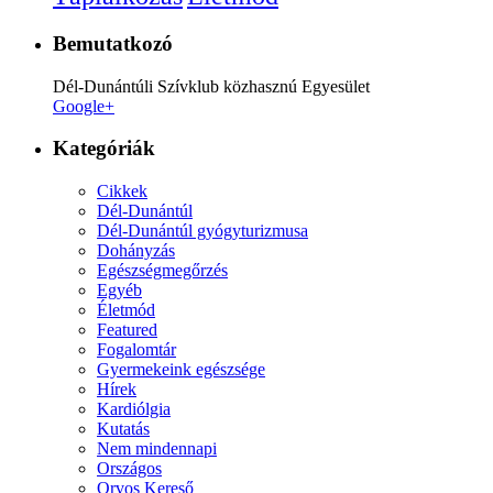
Bemutatkozó
Dél-Dunántúli Szívklub közhasznú Egyesület
Google+
Kategóriák
Cikkek
Dél-Dunántúl
Dél-Dunántúl gyógyturizmusa
Dohányzás
Egészségmegőrzés
Egyéb
Életmód
Featured
Fogalomtár
Gyermekeink egészsége
Hírek
Kardiólgia
Kutatás
Nem mindennapi
Országos
Orvos Kereső