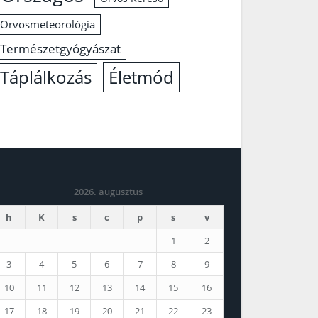
Orvosmeteorológia
Természetgyógyászat
Életmód
Táplálkozás
2026. augusztus
h
K
s
c
p
s
v
1
2
3
4
5
6
7
8
9
10
11
12
13
14
15
16
17
18
19
20
21
22
23