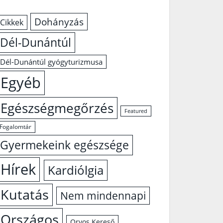
Dohányzás
Cikkek
Dél-Dunántúl
Dél-Dunántúl gyógyturizmusa
Egyéb
Egészségmegőrzés
Featured
Fogalomtár
Gyermekeink egészsége
Hírek
Kardiólgia
Kutatás
Nem mindennapi
Országos
Orvos Kereső