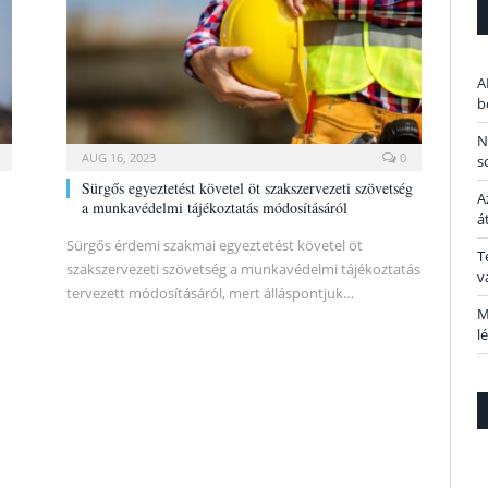
A
b
N
AUG 16, 2023
0
s
Sürgős egyeztetést követel öt szakszervezeti szövetség
A
a munkavédelmi tájékoztatás módosításáról
á
Sürgős érdemi szakmai egyeztetést követel öt
T
szakszervezeti szövetség a munkavédelmi tájékoztatás
v
tervezett módosításáról, mert álláspontjuk…
M
l