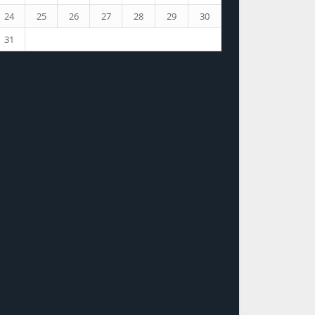
24
25
26
27
28
29
30
31
 márc