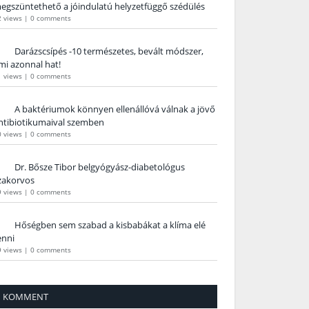
egszüntethető a jóindulatú helyzetfüggő szédülés
2 views
|
0 comments
Darázscsípés -10 természetes, bevált módszer,
mi azonnal hat!
1 views
|
0 comments
A baktériumok könnyen ellenállóvá válnak a jövő
ntibiotikumaival szemben
0 views
|
0 comments
Dr. Bősze Tibor belgyógyász-diabetológus
zakorvos
9 views
|
0 comments
Hőségben sem szabad a kisbabákat a klíma elé
enni
9 views
|
0 comments
KOMMENT