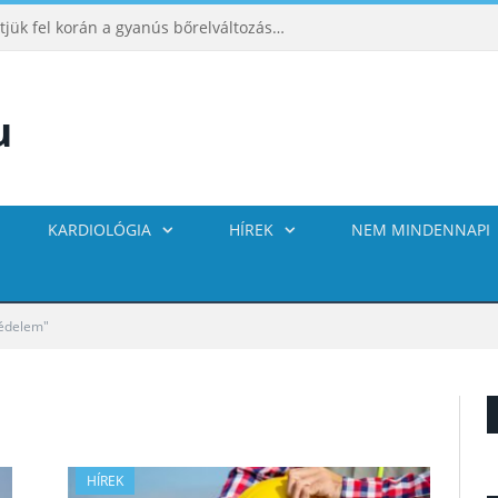
ABCDE‑módszer: így ismerhetjük fel korán a gyanús bőrelváltozásokat
KARDIOLÓGIA
HÍREK
NEM MINDENNAPI
édelem"
HÍREK