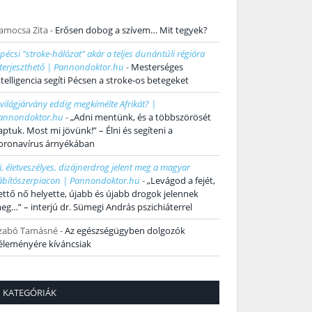
amocsa Zita
-
Erősen dobog a szívem… Mit tegyek?
 pécsi "stroke-hálózat" akár a teljes dunántúli régióra
iterjeszthető | Pannondoktor.hu
-
Mesterséges
ntelligencia segíti Pécsen a stroke-os betegeket
 világjárvány eddig megkímélte Afrikát? |
annondoktor.hu
-
„Adni mentünk, és a többszörösét
aptuk. Most mi jövünk!” – Élni és segíteni a
oronavírus árnyékában
j, életveszélyes, dizájnerdrog jelent meg a magyar
ábítószerpiacon | Pannondoktor.hu
-
„Levágod a fejét,
ettő nő helyette, újabb és újabb drogok jelennek
eg…” – interjú dr. Sümegi András pszichiáterrel
zabó Tamásné
-
Az egészségügyben dolgozók
éleményére kíváncsiak
KATEGÓRIÁK