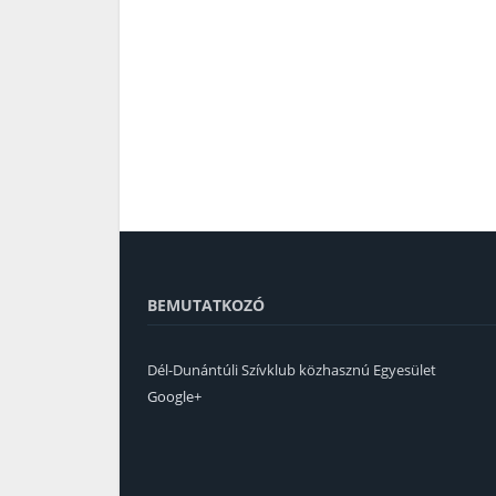
BEMUTATKOZÓ
Dél-Dunántúli Szívklub közhasznú Egyesület
Google+