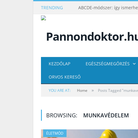
TRENDING
KEZDŐLAP
EGÉSZSÉGMEGŐRZÉS
ORVOS KERESŐ
»
YOU ARE AT:
Home
Posts Tagged "munkav
BROWSING:
MUNKAVÉDELEM
ÉLETMÓD