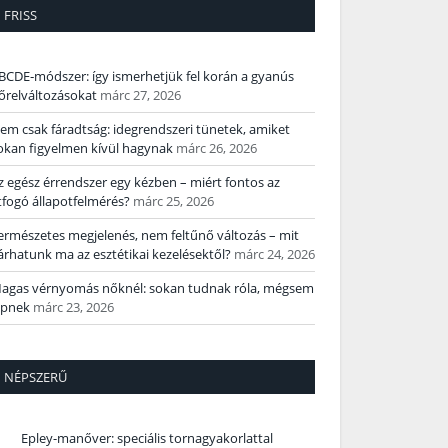
FRISS
BCDE‑módszer: így ismerhetjük fel korán a gyanús
őrelváltozásokat
márc 27, 2026
em csak fáradtság: idegrendszeri tünetek, amiket
okan figyelmen kívül hagynak
márc 26, 2026
z egész érrendszer egy kézben – miért fontos az
tfogó állapotfelmérés?
márc 25, 2026
ermészetes megjelenés, nem feltűnő változás – mit
árhatunk ma az esztétikai kezelésektől?
márc 24, 2026
agas vérnyomás nőknél: sokan tudnak róla, mégsem
épnek
márc 23, 2026
NÉPSZERŰ
Epley-manőver: speciális tornagyakorlattal