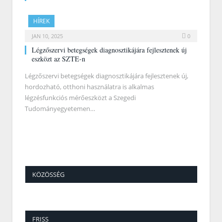
HÍREK
JAN 10, 2025
0
Légzőszervi betegségek diagnosztikájára fejlesztenek új
eszközt az SZTE-n
Légzőszervi betegségek diagnosztikájára fejlesztenek új,
hordozható, otthoni használatra is alkalmas
légzésfunkciós mérőeszközt a Szegedi
Tudományegyetemen…
KÖZÖSSÉG
FRISS