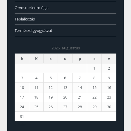
Orvosmeteorológia
Táplálkozás
Természetgyógyászat
2026. augusztus
h
K
s
c
p
s
v
1
2
3
4
5
6
7
8
9
10
11
12
13
14
15
16
17
18
19
20
21
22
23
24
25
26
27
28
29
30
31
« márc