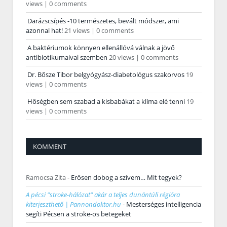
views
|
0 comments
Darázscsípés -10 természetes, bevált módszer, ami
azonnal hat!
21 views
|
0 comments
A baktériumok könnyen ellenállóvá válnak a jövő
antibiotikumaival szemben
20 views
|
0 comments
Dr. Bősze Tibor belgyógyász-diabetológus szakorvos
19
views
|
0 comments
Hőségben sem szabad a kisbabákat a klíma elé tenni
19
views
|
0 comments
KOMMENT
Ramocsa Zita
-
Erősen dobog a szívem… Mit tegyek?
A pécsi "stroke-hálózat" akár a teljes dunántúli régióra
kiterjeszthető | Pannondoktor.hu
-
Mesterséges intelligencia
segíti Pécsen a stroke-os betegeket