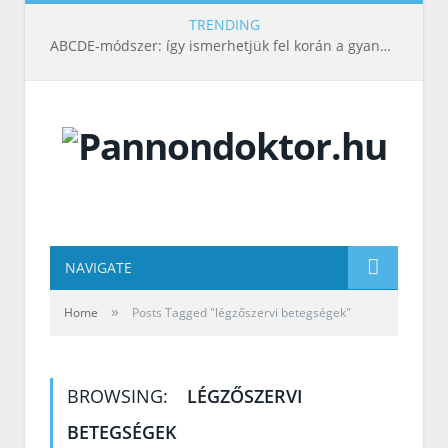
TRENDING
ABCDE‑módszer: így ismerhetjük fel korán a gyanús bőrelváltozásokat
NAVIGATE
»
Home
Posts Tagged "légzőszervi betegségek"
BROWSING:
LÉGZŐSZERVI
BETEGSÉGEK