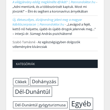
A világjárvány eddig megkímélte Afrikát? | Pannondoktor.hu
-
„Adni mentünk, és a többszörösét kaptuk. Most mi
jövünk!” – Élni és segíteni a koronavírus árnyékában
Új, életveszélyes, dizájnerdrog jelent meg a magyar
kábítószerpiacon | Pannondoktor.hu
-
„Levágod a fejét,
kettő nő helyette, újabb és újabb drogok jelennek meg…”
– interjú dr. Sümegi András pszichiáterrel
Szabó Tamásné
-
Az egészségügyben dolgozók
véleményére kíváncsiak
KATEGÓRIÁK
Dohányzás
Cikkek
Dél-Dunántúl
Egyéb
Dél-Dunántúl gyógyturizmusa