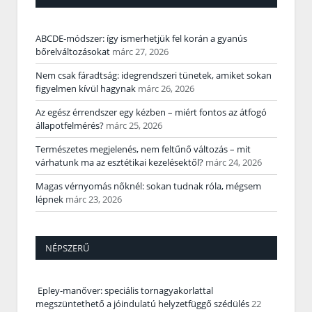
ABCDE‑módszer: így ismerhetjük fel korán a gyanús
bőrelváltozásokat
márc 27, 2026
Nem csak fáradtság: idegrendszeri tünetek, amiket sokan
figyelmen kívül hagynak
márc 26, 2026
Az egész érrendszer egy kézben – miért fontos az átfogó
állapotfelmérés?
márc 25, 2026
Természetes megjelenés, nem feltűnő változás – mit
várhatunk ma az esztétikai kezelésektől?
márc 24, 2026
Magas vérnyomás nőknél: sokan tudnak róla, mégsem
lépnek
márc 23, 2026
NÉPSZERŰ
Epley-manőver: speciális tornagyakorlattal
megszüntethető a jóindulatú helyzetfüggő szédülés
22