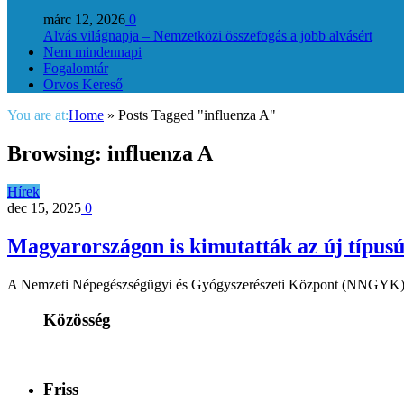
márc 12, 2026
0
Alvás világnapja – Nemzetközi összefogás a jobb alvásért
Nem mindennapi
Fogalomtár
Orvos Kereső
You are at:
Home
»
Posts Tagged "influenza A"
Browsing:
influenza A
Hírek
dec 15, 2025
0
Magyarországon is kimutatták az új típusú
A Nemzeti Népegészségügyi és Gyógyszerészeti Központ (NNGYK) lab
Közösség
Friss