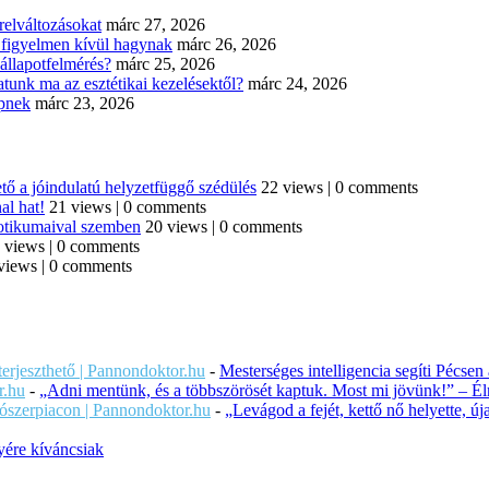
elváltozásokat
márc 27, 2026
n figyelmen kívül hagynak
márc 26, 2026
állapotfelmérés?
márc 25, 2026
tunk ma az esztétikai kezelésektől?
márc 24, 2026
épnek
márc 23, 2026
tő a jóindulatú helyzetfüggő szédülés
22 views
|
0 comments
al hat!
21 views
|
0 comments
iotikumaival szemben
20 views
|
0 comments
 views
|
0 comments
views
|
0 comments
iterjeszthető | Pannondoktor.hu
-
Mesterséges intelligencia segíti Pécsen
r.hu
-
„Adni mentünk, és a többszörösét kaptuk. Most mi jövünk!” – Éln
ítószerpiacon | Pannondoktor.hu
-
„Levágod a fejét, kettő nő helyette, 
ére kíváncsiak