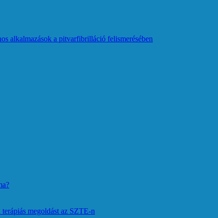
os alkalmazások a pitvarfibrilláció felismerésében
ma?
 terápiás megoldást az SZTE-n