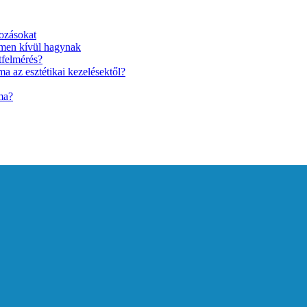
ozásokat
lmen kívül hagynak
tfelmérés?
a az esztétikai kezelésektől?
ma?