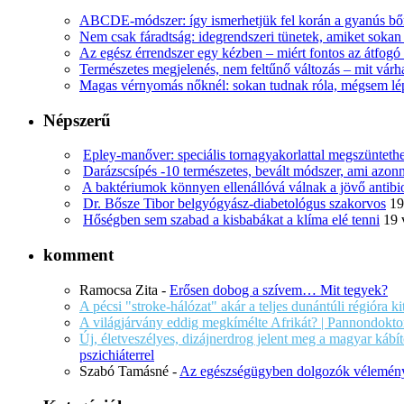
ABCDE‑módszer: így ismerhetjük fel korán a gyanús bőr
Nem csak fáradtság: idegrendszeri tünetek, amiket soka
Az egész érrendszer egy kézben – miért fontos az átfogó 
Természetes megjelenés, nem feltűnő változás – mit várha
Magas vérnyomás nőknél: sokan tudnak róla, mégsem l
Népszerű
Epley-manőver: speciális tornagyakorlattal megszüntethe
Darázscsípés -10 természetes, bevált módszer, ami azonn
A baktériumok könnyen ellenállóvá válnak a jövő antib
Dr. Bősze Tibor belgyógyász-diabetológus szakorvos
19
Hőségben sem szabad a kisbabákat a klíma elé tenni
19 
komment
Ramocsa Zita
-
Erősen dobog a szívem… Mit tegyek?
A pécsi "stroke-hálózat" akár a teljes dunántúli régióra k
A világjárvány eddig megkímélte Afrikát? | Pannondokto
Új, életveszélyes, dizájnerdrog jelent meg a magyar káb
pszichiáterrel
Szabó Tamásné
-
Az egészségügyben dolgozók vélemény