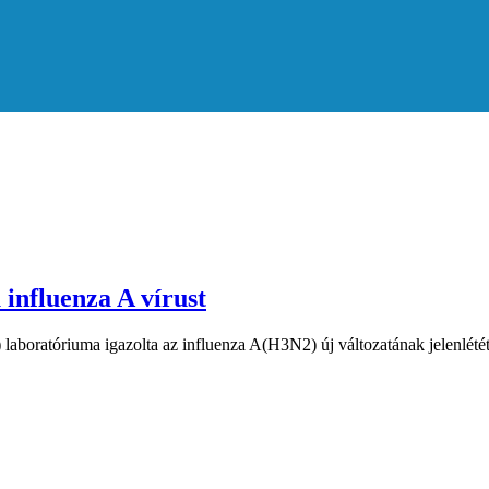
 influenza A vírust
oratóriuma igazolta az influenza A(H3N2) új változatának jelenlét