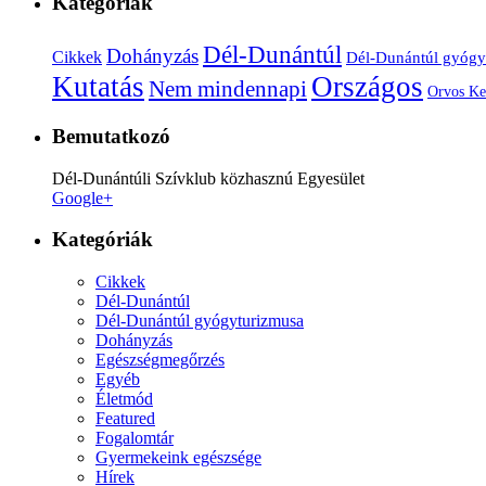
Kategóriák
Dél-Dunántúl
Dohányzás
Cikkek
Dél-Dunántúl gyógy
Kutatás
Országos
Nem mindennapi
Orvos Ke
Bemutatkozó
Dél-Dunántúli Szívklub közhasznú Egyesület
Google+
Kategóriák
Cikkek
Dél-Dunántúl
Dél-Dunántúl gyógyturizmusa
Dohányzás
Egészségmegőrzés
Egyéb
Életmód
Featured
Fogalomtár
Gyermekeink egészsége
Hírek