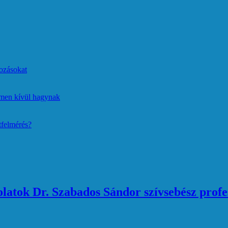
ozásokat
lmen kívül hagynak
tfelmérés?
atok Dr. Szabados Sándor szívsebész profe