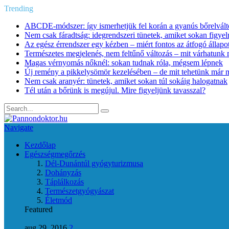
Trending
ABCDE‑módszer: így ismerhetjük fel korán a gyanús bőrelvált
Nem csak fáradtság: idegrendszeri tünetek, amiket sokan figye
Az egész érrendszer egy kézben – miért fontos az átfogó állapo
Természetes megjelenés, nem feltűnő változás – mit várhatunk m
Magas vérnyomás nőknél: sokan tudnak róla, mégsem lépnek
Új remény a pikkelysömör kezelésében – de mit tehetünk már 
Nem csak aranyér: tünetek, amiket sokan túl sokáig halogatnak
Tél után a bőrünk is megújul. Mire figyeljünk tavasszal?
Navigate
Kezdőlap
Egészségmegőrzés
Dél-Dunántúl gyógyturizmusa
Dohányzás
Táplálkozás
Természetgyógyászat
Életmód
Featured
aug 29, 2016
2