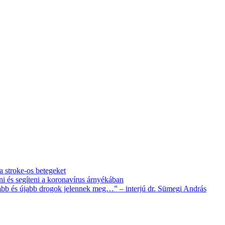
 a stroke-os betegeket
i és segíteni a koronavírus árnyékában
újabb és újabb drogok jelennek meg…” – interjú dr. Sümegi András