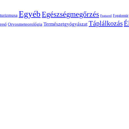
Egyéb
Egészségmegőrzés
turizmusa
Fogalomtár
Featured
É
Táplálkozás
Természetgyógyászat
Orvosmeteorológia
reső