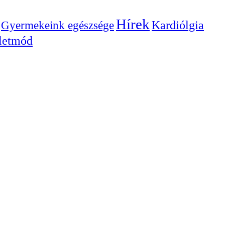
Hírek
Gyermekeink egészsége
Kardiólgia
letmód