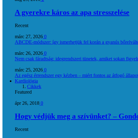
A gyerekre káros az apa stresszelése
Recent
márc 27, 2026
0
ABCDE‑módszer: így ismerhetjük fel korán a gyanús bőrelvált
márc 26, 2026
0
Nem csak fáradtság: idegrendszeri tünetek, amiket sokan figye
márc 25, 2026
0
Az egész érrendszer egy kézben – miért fontos az átfogó állapo
Kardiológia
Cikkek
Featured
ápr 26, 2018
0
Hogy védjük meg a szívünket? – Gondol
Recent