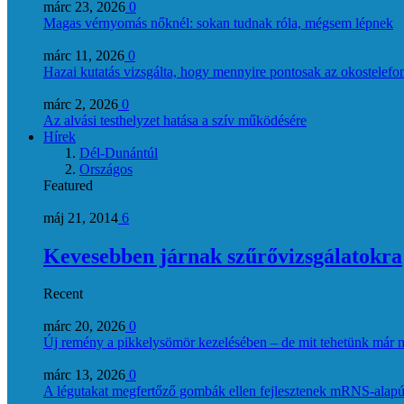
márc 23, 2026
0
Magas vérnyomás nőknél: sokan tudnak róla, mégsem lépnek
márc 11, 2026
0
Hazai kutatás vizsgálta, hogy mennyire pontosak az okostelefon
márc 2, 2026
0
Az alvási testhelyzet hatása a szív működésére
Hírek
Dél-Dunántúl
Országos
Featured
máj 21, 2014
6
Kevesebben járnak szűrővizsgálatokra
Recent
márc 20, 2026
0
Új remény a pikkelysömör kezelésében – de mit tehetünk már 
márc 13, 2026
0
A légutakat megfertőző gombák ellen fejlesztenek mRNS-alapú