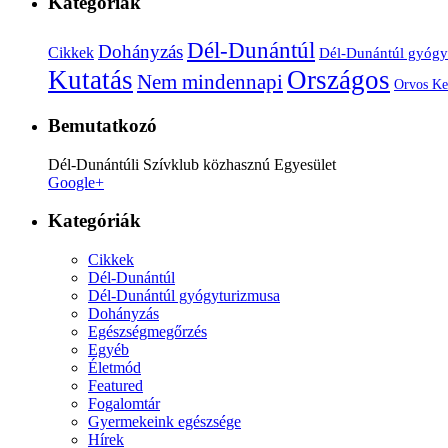
Kategóriák
Dél-Dunántúl
Dohányzás
Cikkek
Dél-Dunántúl gyógy
Kutatás
Országos
Nem mindennapi
Orvos Ke
Bemutatkozó
Dél-Dunántúli Szívklub közhasznú Egyesület
Google+
Kategóriák
Cikkek
Dél-Dunántúl
Dél-Dunántúl gyógyturizmusa
Dohányzás
Egészségmegőrzés
Egyéb
Életmód
Featured
Fogalomtár
Gyermekeink egészsége
Hírek