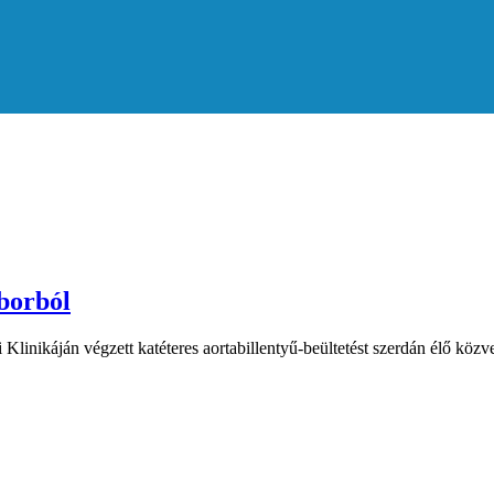
aborból
linikáján végzett katéteres aortabillentyű-beültetést szerdán élő köz