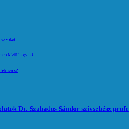
ozásokat
lmen kívül hagynak
tfelmérés?
atok Dr. Szabados Sándor szívsebész profe