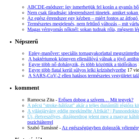
ABCDE‑módszer: így ismerhetjük fel korán a gyanús bőr
Nem csak fáradtság: idegrendszeri tünetek, amiket soka
Az egész érrendszer egy kézben – miért fontos az átfogó 
Természetes megjelenés, nem feltűnő változás – mit várha
Magas vérnyomás nőknél: sokan tudnak róla, mégsem l
Népszerű
Epley-manőver: speciális tornagyakorlattal megszüntethe
A baktériumok könnyen ellenállóvá válnak a jövő antib
Egyre több nő dohányzik, és több közöttük a tüdőrákos
Egyre több fiatal kerül súlyos lelki krízishelyzetbe
17 vi
A SARS-CoV-2 ellen hatásos természetes vegyületet tal
komment
Ramocsa Zita
-
Erősen dobog a szívem… Mit tegyek?
A pécsi "stroke-hálózat" akár a teljes dunántúli régióra k
A világjárvány eddig megkímélte Afrikát? | Pannondokto
Új, életveszélyes, dizájnerdrog jelent meg a magyar káb
pszichiáterrel
Szabó Tamásné
-
Az egészségügyben dolgozók vélemény