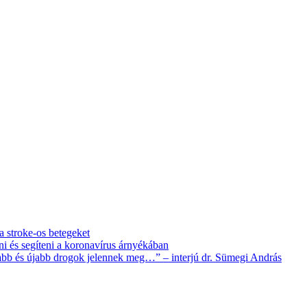
 a stroke-os betegeket
i és segíteni a koronavírus árnyékában
újabb és újabb drogok jelennek meg…” – interjú dr. Sümegi András