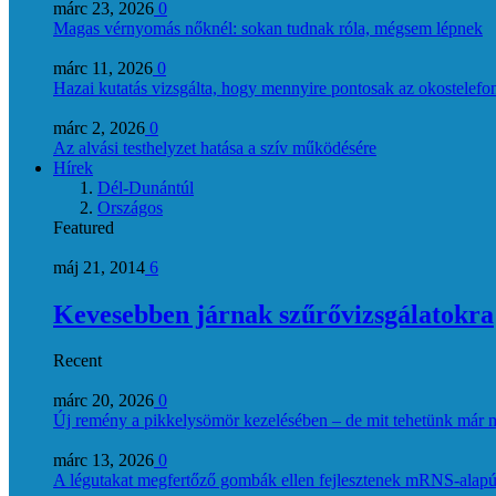
márc 23, 2026
0
Magas vérnyomás nőknél: sokan tudnak róla, mégsem lépnek
márc 11, 2026
0
Hazai kutatás vizsgálta, hogy mennyire pontosak az okostelefon
márc 2, 2026
0
Az alvási testhelyzet hatása a szív működésére
Hírek
Dél-Dunántúl
Országos
Featured
máj 21, 2014
6
Kevesebben járnak szűrővizsgálatokra
Recent
márc 20, 2026
0
Új remény a pikkelysömör kezelésében – de mit tehetünk már 
márc 13, 2026
0
A légutakat megfertőző gombák ellen fejlesztenek mRNS-alapú