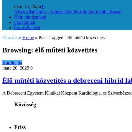
márc 12, 2026
0
Alvás világnapja – Nemzetközi összefogás a jobb alvásért
Nem mindennapi
Fogalomtár
Orvos Kereső
You are at:
Home
»
Posts Tagged "élő műtéti közvetítés"
Browsing:
élő műtéti közvetítés
Kardiólgia
márc 20, 2025
0
Élő műtéti közvetítés a debreceni hibrid l
A Debreceni Egyetem Klinikai Központ Kardiológiai és Szívsebészeti K
Közösség
Friss