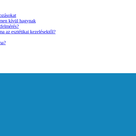
ozásokat
lmen kívül hagynak
tfelmérés?
a az esztétikai kezelésektől?
ma?