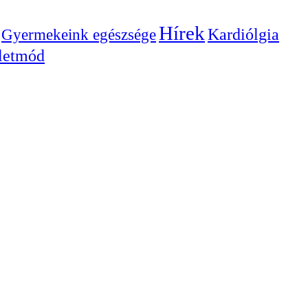
Hírek
Gyermekeink egészsége
Kardiólgia
letmód