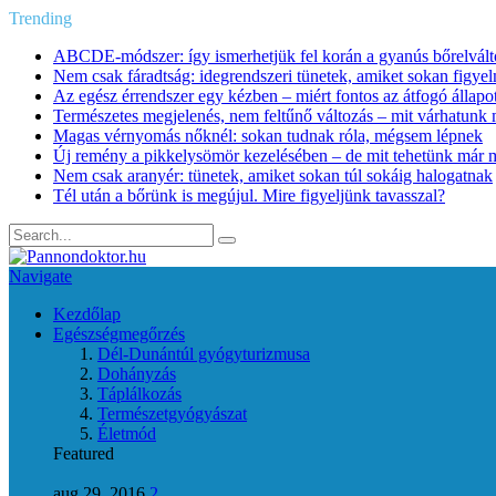
Trending
ABCDE‑módszer: így ismerhetjük fel korán a gyanús bőrelvált
Nem csak fáradtság: idegrendszeri tünetek, amiket sokan figye
Az egész érrendszer egy kézben – miért fontos az átfogó állapo
Természetes megjelenés, nem feltűnő változás – mit várhatunk m
Magas vérnyomás nőknél: sokan tudnak róla, mégsem lépnek
Új remény a pikkelysömör kezelésében – de mit tehetünk már 
Nem csak aranyér: tünetek, amiket sokan túl sokáig halogatnak
Tél után a bőrünk is megújul. Mire figyeljünk tavasszal?
Navigate
Kezdőlap
Egészségmegőrzés
Dél-Dunántúl gyógyturizmusa
Dohányzás
Táplálkozás
Természetgyógyászat
Életmód
Featured
aug 29, 2016
2