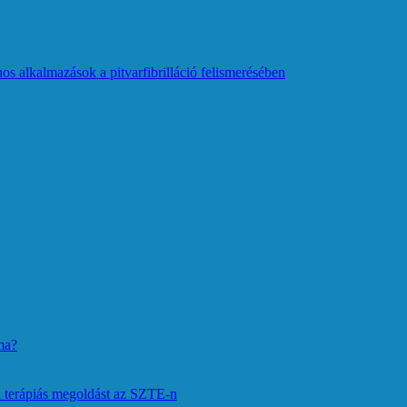
os alkalmazások a pitvarfibrilláció felismerésében
ma?
 terápiás megoldást az SZTE-n