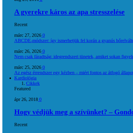
A gyerekre káros az apa stresszelése
Recent
márc 27, 2026
0
ABCDE‑módszer: így ismerhetjük fel korán a gyanús bőrelvált
márc 26, 2026
0
Nem csak fáradtság: idegrendszeri tünetek, amiket sokan figye
márc 25, 2026
0
Az egész érrendszer egy kézben – miért fontos az átfogó állapo
Kardiológia
Cikkek
Featured
ápr 26, 2018
0
Hogy védjük meg a szívünket? – Gondol
Recent