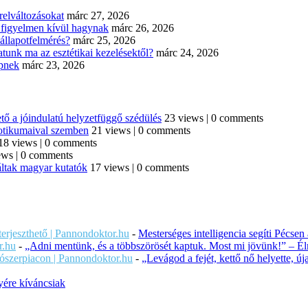
elváltozásokat
márc 27, 2026
n figyelmen kívül hagynak
márc 26, 2026
állapotfelmérés?
márc 25, 2026
tunk ma az esztétikai kezelésektől?
márc 24, 2026
épnek
márc 23, 2026
tő a jóindulatú helyzetfüggő szédülés
23 views
|
0 comments
iotikumaival szemben
21 views
|
0 comments
18 views
|
0 comments
ews
|
0 comments
áltak magyar kutatók
17 views
|
0 comments
iterjeszthető | Pannondoktor.hu
-
Mesterséges intelligencia segíti Pécsen
r.hu
-
„Adni mentünk, és a többszörösét kaptuk. Most mi jövünk!” – Éln
ítószerpiacon | Pannondoktor.hu
-
„Levágod a fejét, kettő nő helyette, 
ére kíváncsiak