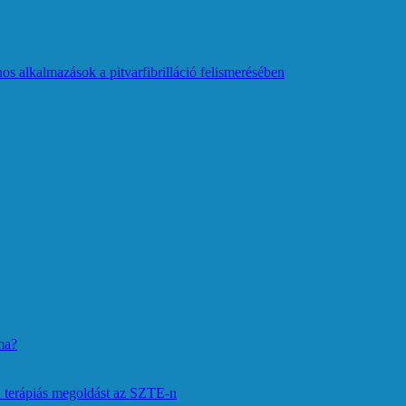
os alkalmazások a pitvarfibrilláció felismerésében
ma?
 terápiás megoldást az SZTE-n