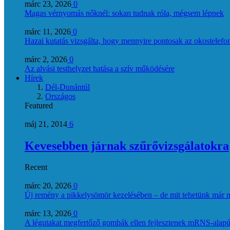
márc 23, 2026
0
Magas vérnyomás nőknél: sokan tudnak róla, mégsem lépnek
márc 11, 2026
0
Hazai kutatás vizsgálta, hogy mennyire pontosak az okostelefon
márc 2, 2026
0
Az alvási testhelyzet hatása a szív működésére
Hírek
Dél-Dunántúl
Országos
Featured
máj 21, 2014
6
Kevesebben járnak szűrővizsgálatokra
Recent
márc 20, 2026
0
Új remény a pikkelysömör kezelésében – de mit tehetünk már 
márc 13, 2026
0
A légutakat megfertőző gombák ellen fejlesztenek mRNS-alapú