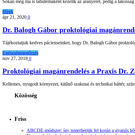
Sokan még ma is tabutémaként kezelik az aranyeret, pedig a lakosság 
Hírek
ápr 21, 2020
0
Dr. Balogh Gábor proktológiai magánrende
Tájékoztatjuk kedves pácienseinket, hogy Dr. Balogh Gábor proktológ
Egészségmegőrzés
nov 27, 2018
0
Proktológiai magánrendelés a Praxis Dr. 
Kellemes, nyugodt környezet, kitűnő szakmai és technikai háttér, szí
Közösség
Friss
ABCDE‑módszer: így ismerhetjük fel korán a gyanús bőr