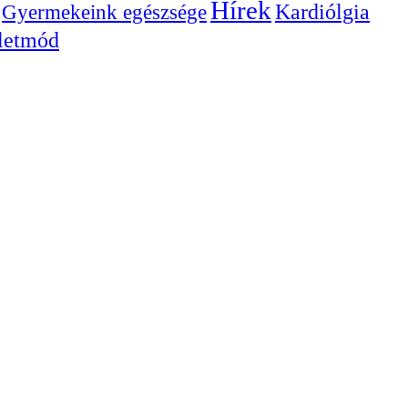
Hírek
Gyermekeink egészsége
Kardiólgia
letmód