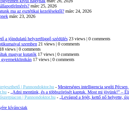
n figyelmen kívül hagynak
márc 26, 2026
állapotfelmérés?
márc 25, 2026
tunk ma az esztétikai kezelésektől?
márc 24, 2026
épnek
márc 23, 2026
tő a jóindulatú helyzetfüggő szédülés
23 views
|
0 comments
iotikumaival szemben
21 views
|
0 comments
18 views
|
0 comments
áltak magyar kutatók
17 views
|
0 comments
di gyermekklinikán
17 views
|
0 comments
iterjeszthető | Pannondoktor.hu
-
Mesterséges intelligencia segíti Pécsen
r.hu
-
„Adni mentünk, és a többszörösét kaptuk. Most mi jövünk!” – Éln
ítószerpiacon | Pannondoktor.hu
-
„Levágod a fejét, kettő nő helyette, 
ére kíváncsiak