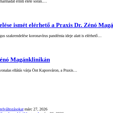
harmadát érinti élete során.…
lése ismét elérhető a Praxis Dr. Zénó Mag
us szakrendelése koronavírus pandémia ideje alatt is elérhető…
Zénó Magánklinikán
nvonalas ellátás várja Önt Kaposváron, a Praxis…
elváltozásokat
márc 27, 2026