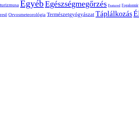
Egyéb
Egészségmegőrzés
turizmusa
Fogalomtár
Featured
É
Táplálkozás
Természetgyógyászat
Orvosmeteorológia
reső