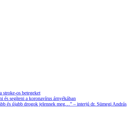
 a stroke-os betegeket
i és segíteni a koronavírus árnyékában
újabb és újabb drogok jelennek meg…” – interjú dr. Sümegi András