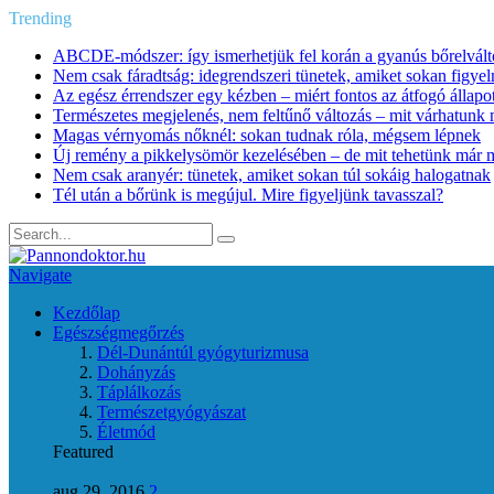
Trending
ABCDE‑módszer: így ismerhetjük fel korán a gyanús bőrelvált
Nem csak fáradtság: idegrendszeri tünetek, amiket sokan figye
Az egész érrendszer egy kézben – miért fontos az átfogó állapo
Természetes megjelenés, nem feltűnő változás – mit várhatunk m
Magas vérnyomás nőknél: sokan tudnak róla, mégsem lépnek
Új remény a pikkelysömör kezelésében – de mit tehetünk már 
Nem csak aranyér: tünetek, amiket sokan túl sokáig halogatnak
Tél után a bőrünk is megújul. Mire figyeljünk tavasszal?
Navigate
Kezdőlap
Egészségmegőrzés
Dél-Dunántúl gyógyturizmusa
Dohányzás
Táplálkozás
Természetgyógyászat
Életmód
Featured
aug 29, 2016
2