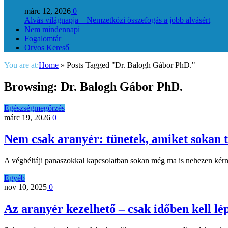
márc 12, 2026
0
Alvás világnapja – Nemzetközi összefogás a jobb alvásért
Nem mindennapi
Fogalomtár
Orvos Kereső
You are at:
Home
»
Posts Tagged "Dr. Balogh Gábor PhD."
Browsing:
Dr. Balogh Gábor PhD.
Egészségmegőrzés
márc 19, 2026
0
Nem csak aranyér: tünetek, amiket sokan t
A végbéltáji panaszokkal kapcsolatban sokan még ma is nehezen kérn
Egyéb
nov 10, 2025
0
Az aranyér kezelhető – csak időben kell lé