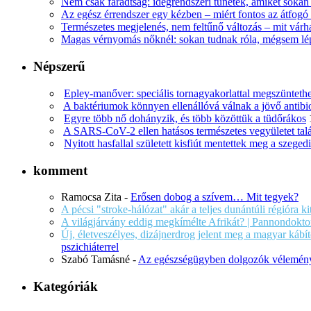
Nem csak fáradtság: idegrendszeri tünetek, amiket soka
Az egész érrendszer egy kézben – miért fontos az átfogó 
Természetes megjelenés, nem feltűnő változás – mit várha
Magas vérnyomás nőknél: sokan tudnak róla, mégsem l
Népszerű
Epley-manőver: speciális tornagyakorlattal megszüntethe
A baktériumok könnyen ellenállóvá válnak a jövő antib
Egyre több nő dohányzik, és több közöttük a tüdőrákos
A SARS-CoV-2 ellen hatásos természetes vegyületet tal
Nyitott hasfallal született kisfiút mentettek meg a szege
komment
Ramocsa Zita
-
Erősen dobog a szívem… Mit tegyek?
A pécsi "stroke-hálózat" akár a teljes dunántúli régióra k
A világjárvány eddig megkímélte Afrikát? | Pannondokto
Új, életveszélyes, dizájnerdrog jelent meg a magyar káb
pszichiáterrel
Szabó Tamásné
-
Az egészségügyben dolgozók vélemény
Kategóriák