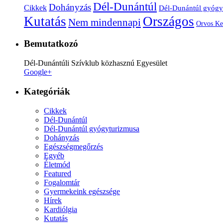
Dél-Dunántúl
Dohányzás
Cikkek
Dél-Dunántúl gyógy
Kutatás
Országos
Nem mindennapi
Orvos Ke
Bemutatkozó
Dél-Dunántúli Szívklub közhasznú Egyesület
Google+
Kategóriák
Cikkek
Dél-Dunántúl
Dél-Dunántúl gyógyturizmusa
Dohányzás
Egészségmegőrzés
Egyéb
Életmód
Featured
Fogalomtár
Gyermekeink egészsége
Hírek
Kardiólgia
Kutatás