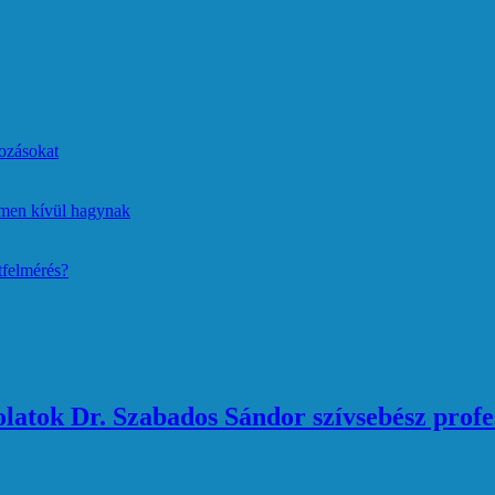
ozásokat
lmen kívül hagynak
tfelmérés?
atok Dr. Szabados Sándor szívsebész profe