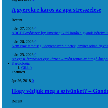
A gyerekre káros az apa stresszelése
Recent
márc 27, 2026
0
ABCDE‑módszer: így ismerhetjük fel korán a gyanús bőrelvált
márc 26, 2026
0
Nem csak fáradtság: idegrendszeri tünetek, amiket sokan figye
márc 25, 2026
0
Az egész érrendszer egy kézben – miért fontos az átfogó állapo
Kardiológia
Cikkek
Featured
ápr 26, 2018
0
Hogy védjük meg a szívünket? – Gondol
Recent