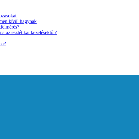
ozásokat
lmen kívül hagynak
tfelmérés?
a az esztétikai kezelésektől?
ma?