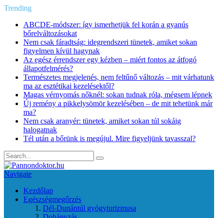
Trending
ABCDE‑módszer: így ismerhetjük fel korán a gyanús
bőrelváltozásokat
Nem csak fáradtság: idegrendszeri tünetek, amiket sokan
figyelmen kívül hagynak
Az egész érrendszer egy kézben – miért fontos az átfogó
állapotfelmérés?
Természetes megjelenés, nem feltűnő változás – mit várhatunk
ma az esztétikai kezelésektől?
Magas vérnyomás nőknél: sokan tudnak róla, mégsem lépnek
Új remény a pikkelysömör kezelésében – de mit tehetünk már
ma?
Nem csak aranyér: tünetek, amiket sokan túl sokáig
halogatnak
Tél után a bőrünk is megújul. Mire figyeljünk tavasszal?
Navigate
Kezdőlap
Egészségmegőrzés
Dél-Dunántúl gyógyturizmusa
Dohányzás