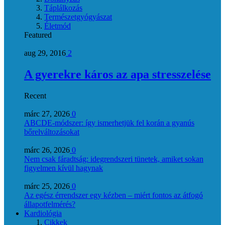
Táplálkozás
Természetgyógyászat
Életmód
Featured
aug 29, 2016
2
A gyerekre káros az apa stresszelése
Recent
márc 27, 2026
0
ABCDE‑módszer: így ismerhetjük fel korán a gyanús
bőrelváltozásokat
márc 26, 2026
0
Nem csak fáradtság: idegrendszeri tünetek, amiket sokan
figyelmen kívül hagynak
márc 25, 2026
0
Az egész érrendszer egy kézben – miért fontos az átfogó
állapotfelmérés?
Kardiológia
Cikkek