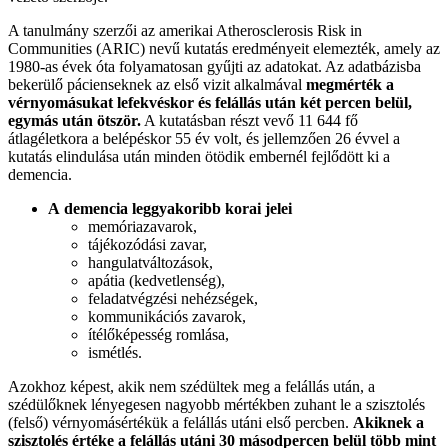
A tanulmány szerzői az amerikai Atherosclerosis Risk in
Communities (ARIC) nevű kutatás eredményeit elemezték, amely az
1980-as évek óta folyamatosan gyűjti az adatokat. Az adatbázisba
bekerülő pácienseknek az első vizit alkalmával
megmérték a
vérnyomásukat lefekvéskor és felállás után két percen belül,
egymás után ötször.
A kutatásban részt vevő 11 644 fő
átlagéletkora a belépéskor 55 év volt, és jellemzően 26 évvel a
kutatás elindulása után minden ötödik embernél fejlődött ki a
demencia.
A demencia leggyakoribb korai jelei
memóriazavarok,
tájékozódási zavar,
hangulatváltozások,
apátia (kedvetlenség),
feladatvégzési nehézségek,
kommunikációs zavarok,
ítélőképesség romlása,
ismétlés.
Azokhoz képest, akik nem szédültek meg a felállás után, a
szédülőknek lényegesen nagyobb mértékben zuhant le a szisztolés
(felső) vérnyomásértékük a felállás utáni első percben.
Akiknek a
szisztolés értéke a felállás utáni 30 másodpercen belül több mint