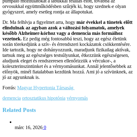
pumpáló mozdulatokat a lábukkal felállás előtt, továbbá az
orvosukkal együttműködésben szűrjék ki, hogy szednek-e olyan
gyógyszert, amely esetleg rontja az állapotukat.
Dr. Ma felhívja a figyelmet arra, hogy
már évekkel a tünetek előtt
elindulnak az agyban azok a változási folyamatok, amelyek
később Alzheimer-kórhoz vagy a demencia más formáihoz
vezetnek.
Ez pedig még fontosabbá teszi, hogy az egész életünk
során törekedjünk a szív- és érrendszeri kockázatok csökkentésére.
Ide tartozik, hogy ne dohányozzunk, maradjunk fizikailag aktívak,
tartsuk meg az egészséges testsúlyunkat, étkezzünk egészségesen,
aludjunk eleget és rendszeresen ellenőrizzük a vércukor-, a
koleszterinszintünket és a vérnyomásunkat. Annál jelentősebbek az
előnyök, minél fiatalabban kezdünk hozzá. Ami jó a szívünknek, az
jó az agyunknak is.
Forrás:
Magyar Hypertonia Társaság
demencia
ortosztatikus hipotónia
vérnyomás
Related
Posts
márc 16, 2026
0