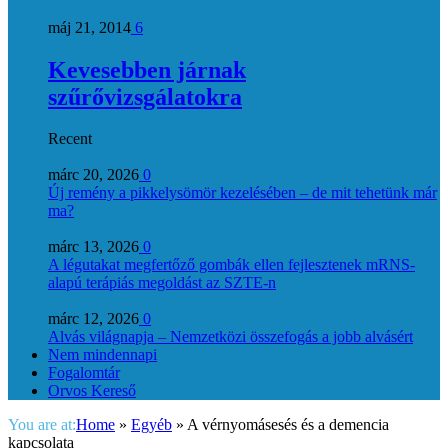
máj 21, 2014
6
Kevesebben járnak
szűrővizsgálatokra
Recent
márc 20, 2026
0
Új remény a pikkelysömör kezelésében – de mit tehetünk már
ma?
márc 13, 2026
0
A légutakat megfertőző gombák ellen fejlesztenek mRNS-
alapú terápiás megoldást az SZTE-n
márc 12, 2026
0
Alvás világnapja – Nemzetközi összefogás a jobb alvásért
Nem mindennapi
Fogalomtár
Orvos Kereső
You are at:
Home
»
Egyéb
»
A vérnyomásesés és a demencia
kapcsolata