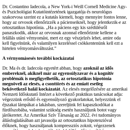
Dr. Costantino Iadecola, a New York-i Weill Cornell Medicine Agy-
és Pszichológiai Kutatóintézetének igazgatója és neurológus
szakorvosa szerint ez a kutatás kiemeli, hogy mennyire fontos lenne,
hogy az orvosok ellenőrizzék a pácienseiknél, hogy jelentkezik-e az
ortosztatikus hipotónia. „Ha a páciens egy kis szédülésről
panaszkodik, akkor az orvosnak azonnal ellenőriznie kellene a
felállás utáni vérnyomást, mert ez egy vészjelzés lehet, amire oda
kell figyelnünk, és valamilyen kezeléssel csökkentenünk kell ezt a
hirtelen vérnyomásváltozást.”
A vérnyomásesés további kockázatai
Dr. Ma és dr. Iadecola egyetért abban, hogy
azoknál az idős
embereknél, akiknél már az egyensúlyzavar és a kognitív
problémák is megfigyelhetők, az ortosztatikus hipotónia
megnöveli az elesés, a csonttörés és az emiatt esetleg
bekövetkező halál kockázatát
. Az elesés megelőzésére az amerikai
Nemzeti Időskutató Intézet a következő praktikus tanácsokat adja:
végezzünk erősítő és egyensúlyozó gyakorlatokat, helyezzünk el
éjszakai lámpákat a lakásban, szereljünk fel kapaszkodókat a
fürdőszobába, valamint szükség esetén használjunk botot vagy
járókeretet. Az Amerikai Szív Társaság az 2022. évi tudományos
állásfoglalásában azt javasolja az ortosztatikus hipotenzióval
élőknek, hogy használjanak kompressziós zoknit, végezzenek