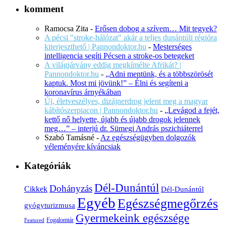
komment
Ramocsa Zita
-
Erősen dobog a szívem… Mit tegyek?
A pécsi "stroke-hálózat" akár a teljes dunántúli régióra
kiterjeszthető | Pannondoktor.hu
-
Mesterséges
intelligencia segíti Pécsen a stroke-os betegeket
A világjárvány eddig megkímélte Afrikát? |
Pannondoktor.hu
-
„Adni mentünk, és a többszörösét
kaptuk. Most mi jövünk!” – Élni és segíteni a
koronavírus árnyékában
Új, életveszélyes, dizájnerdrog jelent meg a magyar
kábítószerpiacon | Pannondoktor.hu
-
„Levágod a fejét,
kettő nő helyette, újabb és újabb drogok jelennek
meg…” – interjú dr. Sümegi András pszichiáterrel
Szabó Tamásné
-
Az egészségügyben dolgozók
véleményére kíváncsiak
Kategóriák
Dél-Dunántúl
Dohányzás
Cikkek
Dél-Dunántúl
Egyéb
Egészségmegőrzés
gyógyturizmusa
Gyermekeink egészsége
Fogalomtár
Featured