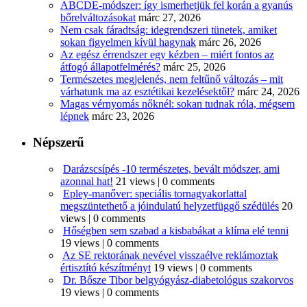
ABCDE‑módszer: így ismerhetjük fel korán a gyanús
bőrelváltozásokat
márc 27, 2026
Nem csak fáradtság: idegrendszeri tünetek, amiket
sokan figyelmen kívül hagynak
márc 26, 2026
Az egész érrendszer egy kézben – miért fontos az
átfogó állapotfelmérés?
márc 25, 2026
Természetes megjelenés, nem feltűnő változás – mit
várhatunk ma az esztétikai kezelésektől?
márc 24, 2026
Magas vérnyomás nőknél: sokan tudnak róla, mégsem
lépnek
márc 23, 2026
Népszerű
Darázscsípés -10 természetes, bevált módszer, ami
azonnal hat!
21 views
|
0 comments
Epley-manőver: speciális tornagyakorlattal
megszüntethető a jóindulatú helyzetfüggő szédülés
20
views
|
0 comments
Hőségben sem szabad a kisbabákat a klíma elé tenni
19 views
|
0 comments
Az SE rektorának nevével visszaélve reklámoztak
értisztító készítményt
19 views
|
0 comments
Dr. Bősze Tibor belgyógyász-diabetológus szakorvos
19 views
|
0 comments