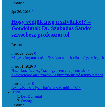
Featured
ápr 26, 2018
0
Hogy védjük meg a szívünket? –
Gondolatok Dr. Szabados Sándor
szívsebész professzortól
Recent
márc 23, 2026
0
Magas vérnyomás nőknél: sokan tudnak róla, mégsem lépnek
márc 11, 2026
0
Hazai kutatás vizsgálta, hogy mennyire pontosak az
okostelefonos alkalmazások a pitvarfibrilláció felismerésében
márc 2, 2026
0
Az alvási testhelyzet hatása a szív működésére
Hírek
Dél-Dunántúl
Országos
Featured