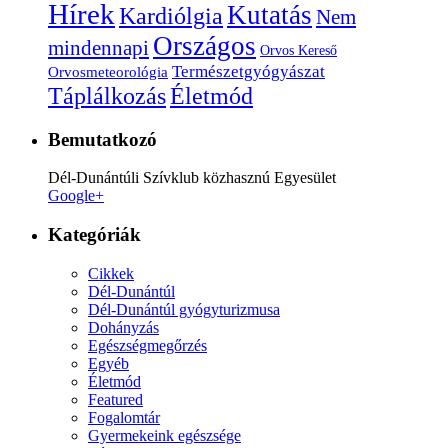
Hírek
Kutatás
Kardiólgia
Nem
Országos
mindennapi
Orvos Kereső
Természetgyógyászat
Orvosmeteorológia
Életmód
Táplálkozás
Bemutatkozó
Dél-Dunántúli Szívklub közhasznú Egyesület
Google+
Kategóriák
Cikkek
Dél-Dunántúl
Dél-Dunántúl gyógyturizmusa
Dohányzás
Egészségmegőrzés
Egyéb
Életmód
Featured
Fogalomtár
Gyermekeink egészsége