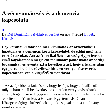
A vérnyomásesés és a demencia
kapcsolata
0
By
Dél-Dunántúli Szívklub egyesület
on
nov 7, 2024
Egyéb
,
Kutatás
Egy korábbi kutatásban már kimutatták az ortosztatikus
hipotónia és a demencia közti kapcsolatot, de eddig még nem
értették az okát. Ám az Amerikai Szív Társaság Hypertension
című folyóiratában megjelent tanulmány pontosította az eddigi
tudásunkat, és levonta azt a következtetést, hogy a felállás után
egy percen belül bekövetkező hirtelen vérnyomásesés erős
kapcsolatban van a kifejlődő demenciával.
– Az az új ebben a kutatásban, hogy feltárja, hogy a felállás után
milyen hamar kell bekövetkeznie a hirtelen vérnyomásesésnek
ahhoz, hogy ez összefüggjön a demencia kockázatnövekedésével –
emelte ki dr. Yuan Ma, a Harvard Egyetem T.H. Chan
Közegészségügyi Intézetének adjunktusa, valamint a tanulmány
vezető szerzője.