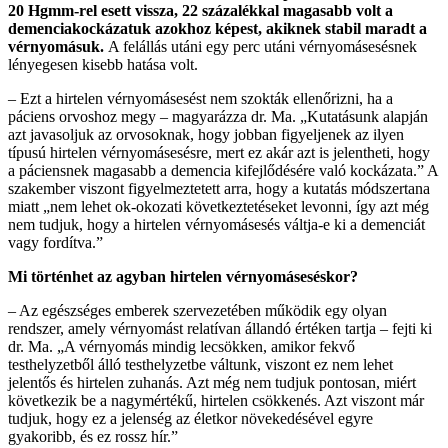
20 Hgmm-rel esett vissza, 22 százalékkal magasabb volt a
demenciakockázatuk azokhoz képest, akiknek stabil maradt a
vérnyomásuk.
A felállás utáni egy perc utáni vérnyomásesésnek
lényegesen kisebb hatása volt.
– Ezt a hirtelen vérnyomásesést nem szokták ellenőrizni, ha a
páciens orvoshoz megy – magyarázza dr. Ma. „Kutatásunk alapján
azt javasoljuk az orvosoknak, hogy jobban figyeljenek az ilyen
típusú hirtelen vérnyomásesésre, mert ez akár azt is jelentheti, hogy
a páciensnek magasabb a demencia kifejlődésére való kockázata.” A
szakember viszont figyelmeztetett arra, hogy a kutatás módszertana
miatt „nem lehet ok-okozati következtetéseket levonni, így azt még
nem tudjuk, hogy a hirtelen vérnyomásesés váltja-e ki a demenciát
vagy fordítva.”
Mi történhet az agyban hirtelen vérnyomáseséskor?
– Az egészséges emberek szervezetében működik egy olyan
rendszer, amely vérnyomást relatívan állandó értéken tartja – fejti ki
dr. Ma. „A vérnyomás mindig lecsökken, amikor fekvő
testhelyzetből álló testhelyzetbe váltunk, viszont ez nem lehet
jelentős és hirtelen zuhanás. Azt még nem tudjuk pontosan, miért
következik be a nagymértékű, hirtelen csökkenés. Azt viszont már
tudjuk, hogy ez a jelenség az életkor növekedésével egyre
gyakoribb, és ez rossz hír.”