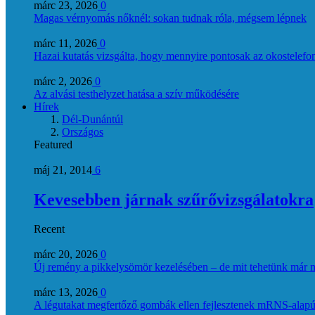
márc 23, 2026
0
Magas vérnyomás nőknél: sokan tudnak róla, mégsem lépnek
márc 11, 2026
0
Hazai kutatás vizsgálta, hogy mennyire pontosak az okostelefon
márc 2, 2026
0
Az alvási testhelyzet hatása a szív működésére
Hírek
Dél-Dunántúl
Országos
Featured
máj 21, 2014
6
Kevesebben járnak szűrővizsgálatokra
Recent
márc 20, 2026
0
Új remény a pikkelysömör kezelésében – de mit tehetünk már 
márc 13, 2026
0
A légutakat megfertőző gombák ellen fejlesztenek mRNS-alapú