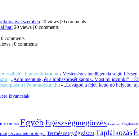
iotikumaival szemben
20 views
|
0 comments
al hat!
20 views
|
0 comments
|
0 comments
views
|
0 comments
iterjeszthető | Pannondoktor.hu
-
Mesterséges intelligencia segíti Pécsen
r.hu
-
„Adni mentünk, és a többszörösét kaptuk. Most mi jövünk!” – Éln
ítószerpiacon | Pannondoktor.hu
-
„Levágod a fejét, kettő nő helyette, 
ére kíváncsiak
Egyéb
Egészségmegőrzés
turizmusa
Fogalomtár
Featured
É
Táplálkozás
Természetgyógyászat
Orvosmeteorológia
reső