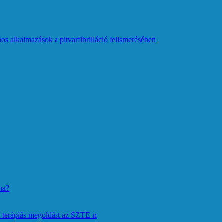
os alkalmazások a pitvarfibrilláció felismerésében
ma?
 terápiás megoldást az SZTE-n