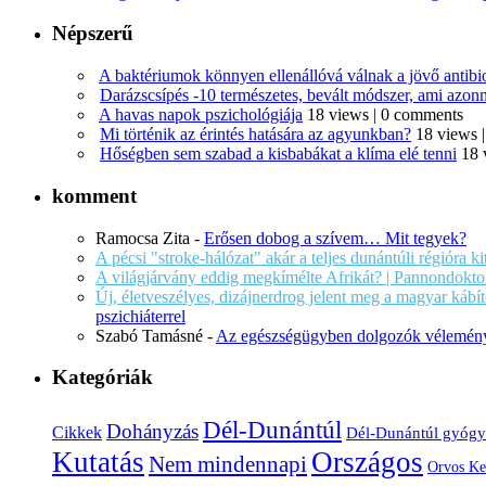
Népszerű
A baktériumok könnyen ellenállóvá válnak a jövő antib
Darázscsípés -10 természetes, bevált módszer, ami azonn
A havas napok pszichológiája
18 views
|
0 comments
Mi történik az érintés hatására az agyunkban?
18 views
Hőségben sem szabad a kisbabákat a klíma elé tenni
18 
komment
Ramocsa Zita
-
Erősen dobog a szívem… Mit tegyek?
A pécsi "stroke-hálózat" akár a teljes dunántúli régióra k
A világjárvány eddig megkímélte Afrikát? | Pannondokto
Új, életveszélyes, dizájnerdrog jelent meg a magyar káb
pszichiáterrel
Szabó Tamásné
-
Az egészségügyben dolgozók vélemény
Kategóriák
Dél-Dunántúl
Dohányzás
Cikkek
Dél-Dunántúl gyógy
Kutatás
Országos
Nem mindennapi
Orvos Ke