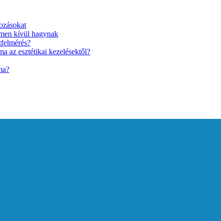
ozásokat
lmen kívül hagynak
tfelmérés?
a az esztétikai kezelésektől?
ma?