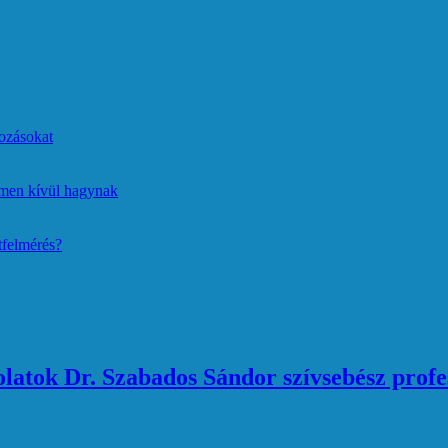
ozásokat
lmen kívül hagynak
tfelmérés?
atok Dr. Szabados Sándor szívsebész profe