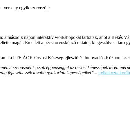
 verseny egyik szervezője.
okon: a második napon interaktív workshopokat tartottak, ahol a Békés
ltette magát. Emellett a pécsi orvosképző oktatói, kiegészülve a társeg
, amit a PTE ÁOK Orvosi Készségfejlesztő és Innovációs Központ szer
ményt szerveznénk, csak éppenséggel az orvosi képességek terén mérnék
ig fejleszthessék tovább gyakorlati képességeiket” –
nyilatkozta korá