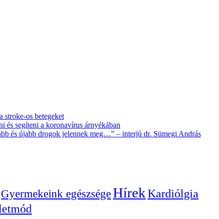
 a stroke-os betegeket
i és segíteni a koronavírus árnyékában
újabb és újabb drogok jelennek meg…” – interjú dr. Sümegi András
Hírek
Gyermekeink egészsége
Kardiólgia
letmód