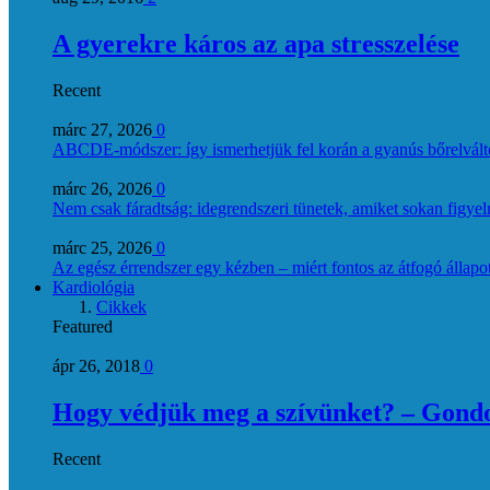
A gyerekre káros az apa stresszelése
Recent
márc 27, 2026
0
ABCDE‑módszer: így ismerhetjük fel korán a gyanús bőrelvált
márc 26, 2026
0
Nem csak fáradtság: idegrendszeri tünetek, amiket sokan figye
márc 25, 2026
0
Az egész érrendszer egy kézben – miért fontos az átfogó állapo
Kardiológia
Cikkek
Featured
ápr 26, 2018
0
Hogy védjük meg a szívünket? – Gondol
Recent