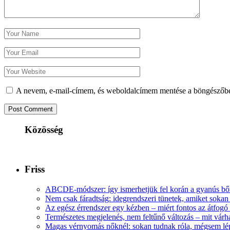
A nevem, e-mail-címem, és weboldalcímem mentése a böngészőb
Közösség
Friss
ABCDE‑módszer: így ismerhetjük fel korán a gyanús bőr
Nem csak fáradtság: idegrendszeri tünetek, amiket soka
Az egész érrendszer egy kézben – miért fontos az átfogó 
Természetes megjelenés, nem feltűnő változás – mit várha
Magas vérnyomás nőknél: sokan tudnak róla, mégsem l