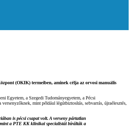
Központ (OKIK) termeiben, aminek célja az orvosi manuális
ceni Egyetem, a Szegedi Tudományegyetem, a Pécsi
ersenyzőknek, mint például légútbiztosítás, sebvarrás, újraélesztés,
iában is pécsi csapat volt. A verseny pártatlan
int a PTE KK klinikai specialistái bírálták a