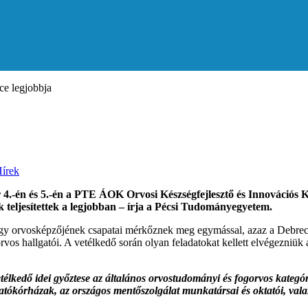
ace legjobbja
írek
4.-én és 5.-én a PTE ÁOK Orvosi Készségfejlesztő és Innovációs 
k teljesítettek a legjobban – írja a Pécsi Tudományegyetem.
égy orvosképzőjének csapatai mérkőznek meg egymással, azaz a Debre
hallgatói. A vetélkedő során olyan feladatokat kellett elvégezniük a v
etélkedő idei győztese az általános orvostudományi és fogorvos kategór
tókórházak, az országos mentőszolgálat munkatársai és oktatói, valam