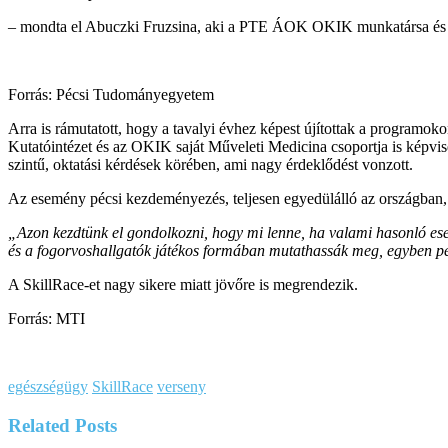
–
mondta el Abuczki Fruzsina, aki a PTE ÁOK OKIK munkatársa és a
Forrás: Pécsi Tudományegyetem
Arra is rámutatott, hogy a tavalyi évhez képest újítottak a program
Kutatóintézet és az OKIK saját Műveleti Medicina csoportja is képvise
szintű, oktatási kérdések körében, ami nagy érdeklődést vonzott.
Az esemény pécsi kezdeményezés, teljesen egyedülálló az országban
„Azon kezdtünk el gondolkozni, hogy mi lenne, ha valami hasonló ese
és a fogorvoshallgatók játékos formában mutathassák meg, egyben ped
A SkillRace-et nagy sikere miatt jövőre is megrendezik.
Forrás: MTI
egészségügy
SkillRace
verseny
Related
Posts