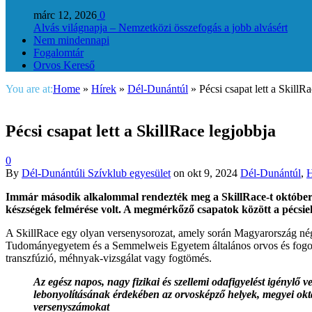
márc 12, 2026
0
Alvás világnapja – Nemzetközi összefogás a jobb alvásért
Nem mindennapi
Fogalomtár
Orvos Kereső
You are at:
Home
»
Hírek
»
Dél-Dunántúl
»
Pécsi csapat lett a SkillR
Pécsi csapat lett a SkillRace legjobbja
0
By
Dél-Dunántúli Szívklub egyesület
on
okt 9, 2024
Dél-Dunántúl
,
H
Immár második alkalommal rendezték meg a SkillRace-t október 
készségek felmérése volt. A megmérkőző csapatok között a pécsie
A SkillRace egy olyan versenysorozat, amely során Magyarország n
Tudományegyetem és a Semmelweis Egyetem általános orvos és fogorvos 
transzfúzió, méhnyak-vizsgálat vagy fogtömés.
Az egész napos, nagy fizikai és szellemi odafigyelést igénylő v
lebonyolításának érdekében az orvosképző helyek, megyei okta
versenyszámokat