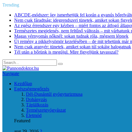
Trending
ABCDE‑módszer: így ismerhetjük fel korán a gyanús bőrelvált
Nem csak fáradtság: idegrendszeri tünetek, amiket sokan figye
Az egész érrendszer egy kézben – miért fontos az átfogó állapo
Természetes megjelenés, nem feltűnő változás – mit várhatunk m
Magas vérnyomás nőknél: sokan tudnak róla, mégsem lépnek
Új remény a pikkelysömör kezelésében – de mit tehetünk már 
Nem csak aranyér: tünetek, amiket sokan túl sokáig halogatnak
Tél után a bőrünk is megújul. Mire figyeljünk tavasszal?
Navigate
Kezdőlap
Egészségmegőrzés
Dél-Dunántúl gyógyturizmusa
Dohányzás
Táplálkozás
Természetgyógyászat
Életmód
Featured
aug 29, 2016
2