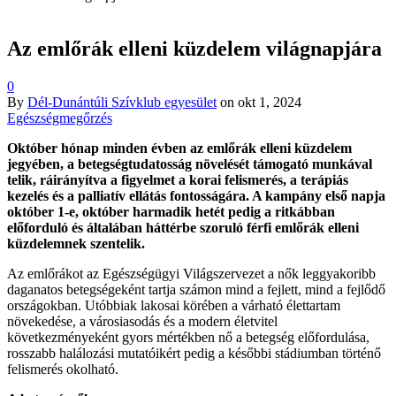
Az emlőrák elleni küzdelem világnapjára
0
By
Dél-Dunántúli Szívklub egyesület
on
okt 1, 2024
Egészségmegőrzés
Október hónap minden évben az emlőrák elleni küzdelem
jegyében, a betegségtudatosság növelését támogató munkával
telik, ráirányítva a figyelmet a korai felismerés, a terápiás
kezelés és a palliatív ellátás fontosságára. A kampány első napja
október 1-e, október harmadik hetét pedig a ritkábban
előforduló és általában háttérbe szoruló férfi emlőrák elleni
küzdelemnek szentelik.
Az emlőrákot az Egészségügyi Világszervezet a nők leggyakoribb
daganatos betegségeként tartja számon mind a fejlett, mind a fejlődő
országokban. Utóbbiak lakosai körében a várható élettartam
növekedése, a városiasodás és a modern életvitel
következményeként gyors mértékben nő a betegség előfordulása,
rosszabb halálozási mutatóikért pedig a későbbi stádiumban történő
felismerés okolható.