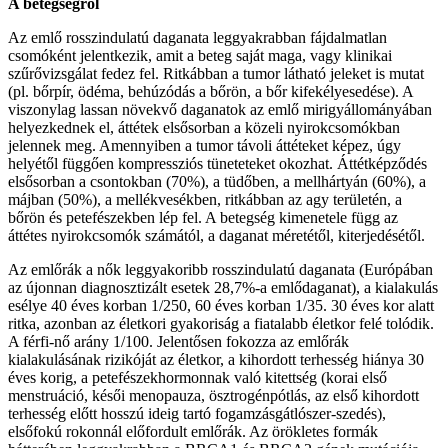
A betegségről
Az emlő rosszindulatú daganata leggyakrabban fájdalmatlan
csomóként jelentkezik, amit a beteg saját maga, vagy klinikai
szűrővizsgálat fedez fel. Ritkábban a tumor látható jeleket is mutat
(pl. bőrpír, ödéma, behúzódás a bőrön, a bőr kifekélyesedése). A
viszonylag lassan növekvő daganatok az emlő mirigyállományában
helyezkednek el, áttétek elsősorban a közeli nyirokcsomókban
jelennek meg. Amennyiben a tumor távoli áttéteket képez, úgy
helyétől függően kompressziós tüneteteket okozhat. Áttétképződés
elsősorban a csontokban (70%), a tüdőben, a mellhártyán (60%), a
májban (50%), a mellékvesékben, ritkábban az agy területén, a
bőrön és petefészekben lép fel. A betegség kimenetele függ az
áttétes nyirokcsomók számától, a daganat méretétől, kiterjedésétől.
Az emlőrák a nők leggyakoribb rosszindulatú daganata (Európában
az újonnan diagnosztizált esetek 28,7%-a emlődaganat), a kialakulás
esélye 40 éves korban 1/250, 60 éves korban 1/35. 30 éves kor alatt
ritka, azonban az életkori gyakoriság a fiatalabb életkor felé tolódik.
A férfi-nő arány 1/100. Jelentősen fokozza az emlőrák
kialakulásának rizikóját az életkor, a kihordott terhesség hiánya 30
éves korig, a petefészekhormonnak való kitettség (korai első
menstruáció, késői menopauza, ösztrogénpótlás, az első kihordott
terhesség előtt hosszú ideig tartó fogamzásgátlószer-szedés),
elsőfokú rokonnál előfordult emlőrák. Az örökletes formák