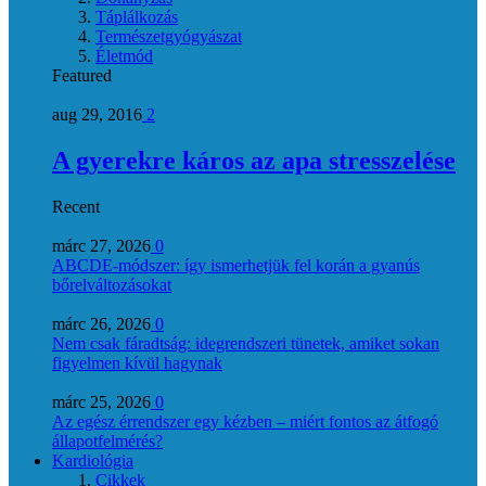
Táplálkozás
Természetgyógyászat
Életmód
Featured
aug 29, 2016
2
A gyerekre káros az apa stresszelése
Recent
márc 27, 2026
0
ABCDE‑módszer: így ismerhetjük fel korán a gyanús
bőrelváltozásokat
márc 26, 2026
0
Nem csak fáradtság: idegrendszeri tünetek, amiket sokan
figyelmen kívül hagynak
márc 25, 2026
0
Az egész érrendszer egy kézben – miért fontos az átfogó
állapotfelmérés?
Kardiológia
Cikkek