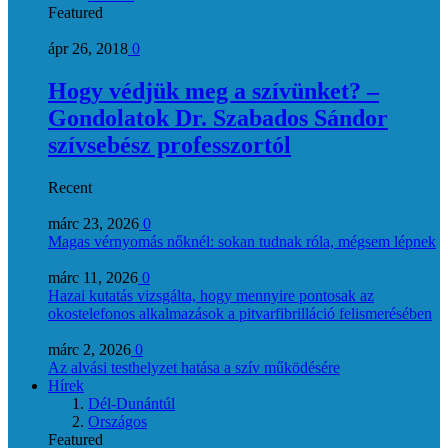
Featured
ápr 26, 2018
0
Hogy védjük meg a szívünket? –
Gondolatok Dr. Szabados Sándor
szívsebész professzortól
Recent
márc 23, 2026
0
Magas vérnyomás nőknél: sokan tudnak róla, mégsem lépnek
márc 11, 2026
0
Hazai kutatás vizsgálta, hogy mennyire pontosak az
okostelefonos alkalmazások a pitvarfibrilláció felismerésében
márc 2, 2026
0
Az alvási testhelyzet hatása a szív működésére
Hírek
Dél-Dunántúl
Országos
Featured