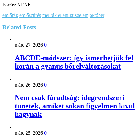
Forrás: NEAK
emlőrák
emlőszűrés
mellrák elleni küzdelem
október
Related
Posts
márc 27, 2026
0
ABCDE‑módszer: így ismerhetjük fel
korán a gyanús bőrelváltozásokat
márc 26, 2026
0
Nem csak fáradtság: idegrendszeri
tünetek, amiket sokan figyelmen kívül
hagynak
márc 25, 2026
0