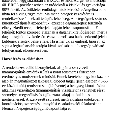
hátterében leggyakrabban a BRCA1 és BRCA2 gének mutációja
áll. BRCA pozitív esetben az utódoknál a kialakulás gyakorisága
90% feletti. Az örökletes emlődaganatok kérdésére Angelina Jolie
hívta fel a világ figyelmét. Ma már e betegek kezelésére is
rendelkezésre áll célzott terápiás lehetőség. A betegségnek számos
különböző típusát azonosítjuk, ezeket a daganatsejtek felszínén
elhelyezkedő receptorfehérjék alapján lehet csoportosítani. E
fehérjék fontos szerepet játszanak a daganat kifejlődésében, mert a
daganatsejtek növekedésére és szaporodására ható, serkentő jeleket
küldenek a sejtek belseje felé. Ha ismerjük az emlőrák típusát, az
segít a leghatásosabb terápia kiválasztásában, a betegség várható
lefolyásának előrejelzésében.
Hozzáférés az ellátáshoz
A rendelkezésre álló bizonyítékok alapján a szervezett
mammográfiás emlőrákszűrés a korai felismerés érdekében
eredményes módszernek minősül. Ennek keretében egy kockázatok
alapján meghatározott lakossági csoport tagjai (jelen esetben 45-65
év közötti nők) rendszeresen (kétévente) a betegség kimutatására
alkalmas vizsgálaton (mammográfiás vizsgálaton) vehetnek részt
személyes megszólítás és tájékoztatás alapján, önkéntes
megjelenéssel. A szervezett szűrések megvalósítása érdekében a
koordinációs, szervezési, irányítási és adatkezelői feladatokat a
Nemzeti Népegészségügyi Központ látja el.