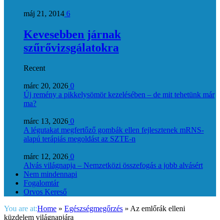
máj 21, 2014
6
Kevesebben járnak
szűrővizsgálatokra
Recent
márc 20, 2026
0
Új remény a pikkelysömör kezelésében – de mit tehetünk már
ma?
márc 13, 2026
0
A légutakat megfertőző gombák ellen fejlesztenek mRNS-
alapú terápiás megoldást az SZTE-n
márc 12, 2026
0
Alvás világnapja – Nemzetközi összefogás a jobb alvásért
Nem mindennapi
Fogalomtár
Orvos Kereső
You are at:
Home
»
Egészségmegőrzés
»
Az emlőrák elleni
küzdelem világnapjára