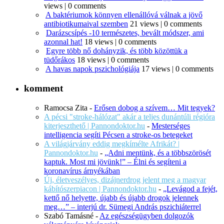
views
|
0 comments
A baktériumok könnyen ellenállóvá válnak a jövő
antibiotikumaival szemben
21 views
|
0 comments
Darázscsípés -10 természetes, bevált módszer, ami
azonnal hat!
18 views
|
0 comments
Egyre több nő dohányzik, és több közöttük a
tüdőrákos
18 views
|
0 comments
A havas napok pszichológiája
17 views
|
0 comments
komment
Ramocsa Zita
-
Erősen dobog a szívem… Mit tegyek?
A pécsi "stroke-hálózat" akár a teljes dunántúli régióra
kiterjeszthető | Pannondoktor.hu
-
Mesterséges
intelligencia segíti Pécsen a stroke-os betegeket
A világjárvány eddig megkímélte Afrikát? |
Pannondoktor.hu
-
„Adni mentünk, és a többszörösét
kaptuk. Most mi jövünk!” – Élni és segíteni a
koronavírus árnyékában
Új, életveszélyes, dizájnerdrog jelent meg a magyar
kábítószerpiacon | Pannondoktor.hu
-
„Levágod a fejét,
kettő nő helyette, újabb és újabb drogok jelennek
meg…” – interjú dr. Sümegi András pszichiáterrel
Szabó Tamásné
-
Az egészségügyben dolgozók