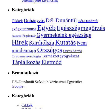
véleményére kíváncsiak
Kategóriák
Dél-Dunántúl
Dohányzás
Cikkek
Dél-Dunántúl
Egyéb
Egészségmegőrzés
gyógyturizmusa
Gyermekeink egészsége
Fogalomtár
Featured
Hírek
Kutatás
Kardiólgia
Nem
Országos
mindennapi
Orvos Kereső
Természetgyógyászat
Orvosmeteorológia
Életmód
Táplálkozás
Bemutatkozó
Dél-Dunántúli Szívklub közhasznú Egyesület
Google+
Kategóriák
Cikkek