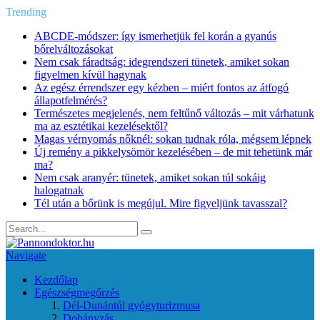
Trending
ABCDE‑módszer: így ismerhetjük fel korán a gyanús
bőrelváltozásokat
Nem csak fáradtság: idegrendszeri tünetek, amiket sokan
figyelmen kívül hagynak
Az egész érrendszer egy kézben – miért fontos az átfogó
állapotfelmérés?
Természetes megjelenés, nem feltűnő változás – mit várhatunk
ma az esztétikai kezelésektől?
Magas vérnyomás nőknél: sokan tudnak róla, mégsem lépnek
Új remény a pikkelysömör kezelésében – de mit tehetünk már
ma?
Nem csak aranyér: tünetek, amiket sokan túl sokáig
halogatnak
Tél után a bőrünk is megújul. Mire figyeljünk tavasszal?
Navigate
Kezdőlap
Egészségmegőrzés
Dél-Dunántúl gyógyturizmusa
Dohányzás