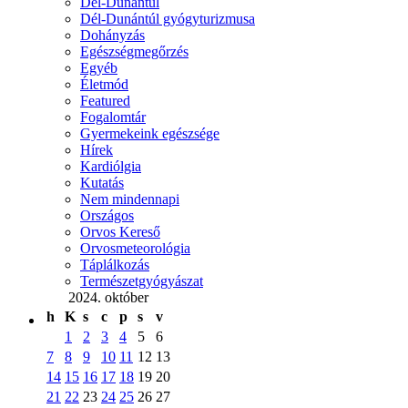
Dél-Dunántúl
Dél-Dunántúl gyógyturizmusa
Dohányzás
Egészségmegőrzés
Egyéb
Életmód
Featured
Fogalomtár
Gyermekeink egészsége
Hírek
Kardiólgia
Kutatás
Nem mindennapi
Országos
Orvos Kereső
Orvosmeteorológia
Táplálkozás
Természetgyógyászat
2024. október
h
K
s
c
p
s
v
1
2
3
4
5
6
7
8
9
10
11
12
13
14
15
16
17
18
19
20
21
22
23
24
25
26
27