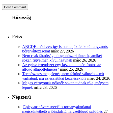
Közösség
Friss
ABCDE‑módszer: így ismerhetjük fel korán a gyanús
bőrelváltozásokat
márc 27, 2026
Nem csak fáradtság: idegrendszeri tünetek, amiket
sokan figyelmen kívül hagynak
márc 26, 2026
Az egész érrendszer egy kézben – miért fontos az
átfogó állapotfelmérés?
márc 25, 2026
Természetes megjelenés, nem feltűnő változás – mit
várhatunk ma az esztétikai kezelésektől?
márc 24, 2026
Magas vérnyomás nőknél: sokan tudnak róla, mégsem
lépnek
márc 23, 2026
Népszerű
Epley-manőver: speciális tornagyakorlattal
megszüntethető a jóindulatú helyzetfüggő szédülés
27