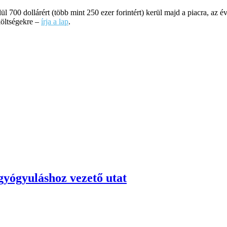
ül 700 dollárért (több mint 250 ezer forintért) kerül majd a piacra, az év
költségekre –
írja a lap
.
 gyógyuláshoz vezető utat