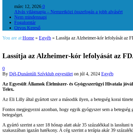
márc 12, 2026
0
Alvás világnapja – Nemzetközi összefogás a jobb alvásért
Nem mindennapi
Fogalomtár
Orvos Kereső
You are at:
Home
»
Egyéb
»
Lassítja az Alzheimer-kór lefolyását az 
Lassítja az Alzheimer-kór lefolyását az FD
0
By
Dél-Dunántúli Szívklub egyesület
on
júl 4, 2024
Egyéb
Az Egyesült Államok Élelmiszer- és Gyógyszerügyi Hivatala jóváhag
Telex.
Az Eli Lilly által gyártott szer a második ilyen, a betegség korai tün
Fontos megjegyezni azonban, hogy egyik gyógyszer sem a betegség gyóg
betegséget.
A gyártó szerint a szer 18 hónap alatt akár 35 százalékkal is lassítan
szakaszában igazán hatékony. A cég szerint a terápia akár 39 százalé