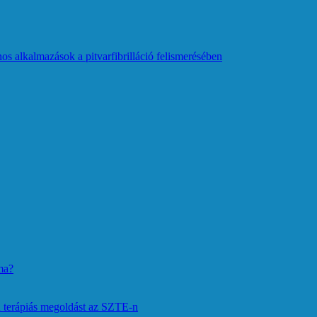
os alkalmazások a pitvarfibrilláció felismerésében
ma?
 terápiás megoldást az SZTE-n