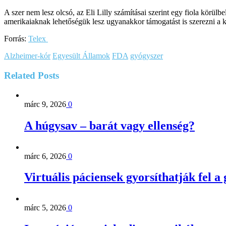
A szer nem lesz olcsó, az Eli Lilly számításai szerint egy fiola körülbel
amerikaiaknak lehetőségük lesz ugyanakkor támogatást is szerezni a 
Forrás:
Telex
Alzheimer-kór
Egyesült Államok
FDA
gyógyszer
Related
Posts
márc 9, 2026
0
A húgysav – barát vagy ellenség?
márc 6, 2026
0
Virtuális páciensek gyorsíthatják fel a
márc 5, 2026
0