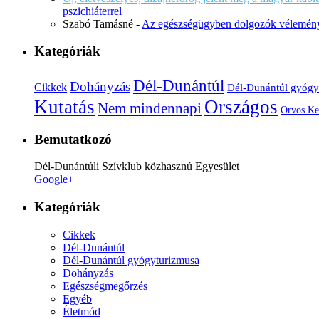
pszichiáterrel
Szabó Tamásné
-
Az egészségügyben dolgozók vélemény
Kategóriák
Dél-Dunántúl
Dohányzás
Cikkek
Dél-Dunántúl gyógy
Kutatás
Országos
Nem mindennapi
Orvos Ke
Bemutatkozó
Dél-Dunántúli Szívklub közhasznú Egyesület
Google+
Kategóriák
Cikkek
Dél-Dunántúl
Dél-Dunántúl gyógyturizmusa
Dohányzás
Egészségmegőrzés
Egyéb
Életmód