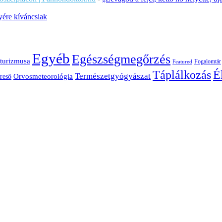
ére kíváncsiak
Egyéb
Egészségmegőrzés
turizmusa
Fogalomtár
Featured
É
Táplálkozás
Természetgyógyászat
Orvosmeteorológia
reső