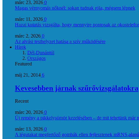
márc 23, 2026
0
Magas vérnyomás nőknél: sokan tudnak róla, mégsem lépnek
márc 11, 2026
0
Hazai kutatás vizsgálta, hogy mennyire pontosak az okostelefon
márc 2, 2026
0
Az alvási testhelyzet hatása a szív működésére
Hírek
Dél-Dunántúl
Országos
Featured
máj 21, 2014
6
Kevesebben járnak szűrővizsgálatokra
Recent
márc 20, 2026
0
Új remény a pikkelysömör kezelésében – de mit tehetünk már 
márc 13, 2026
0
A légutakat megfertőző gombák ellen fejlesztenek mRNS-alapú