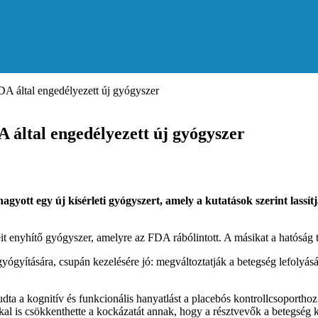
FDA által engedélyezett új gyógyszer
A által engedélyezett új gyógyszer
yott egy új kísérleti gyógyszert, amely a kutatások szerint lassít
eteit enyhítő gyógyszer, amelyre az FDA rábólintott. A másikat a hatóság
yítására, csupán kezelésére jó: megváltoztatják a betegség lefolyását
i tudta a kognitív és funkcionális hanyatlást a placebós kontrollcsoport
kkal is csökkenthette a kockázatát annak, hogy a résztvevők a betegség