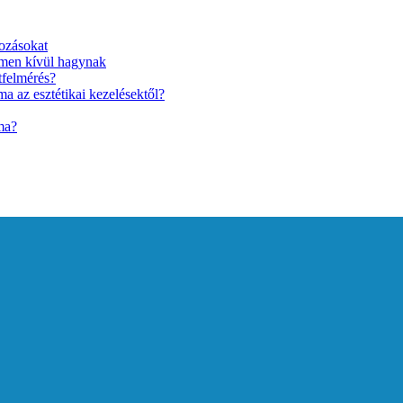
ozásokat
lmen kívül hagynak
tfelmérés?
a az esztétikai kezelésektől?
ma?