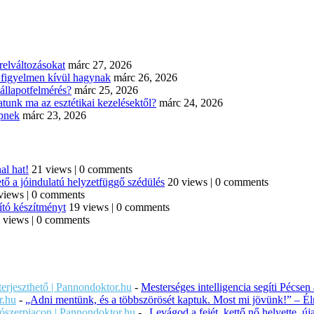
elváltozásokat
márc 27, 2026
n figyelmen kívül hagynak
márc 26, 2026
állapotfelmérés?
márc 25, 2026
tunk ma az esztétikai kezelésektől?
márc 24, 2026
épnek
márc 23, 2026
al hat!
21 views
|
0 comments
tő a jóindulatú helyzetfüggő szédülés
20 views
|
0 comments
views
|
0 comments
ító készítményt
19 views
|
0 comments
 views
|
0 comments
iterjeszthető | Pannondoktor.hu
-
Mesterséges intelligencia segíti Pécsen
r.hu
-
„Adni mentünk, és a többszörösét kaptuk. Most mi jövünk!” – Éln
ítószerpiacon | Pannondoktor.hu
-
„Levágod a fejét, kettő nő helyette, 