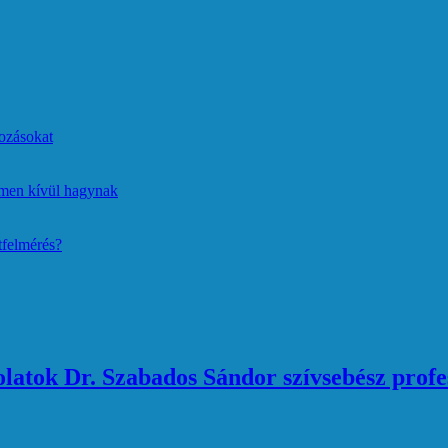
ozásokat
lmen kívül hagynak
tfelmérés?
atok Dr. Szabados Sándor szívsebész profe