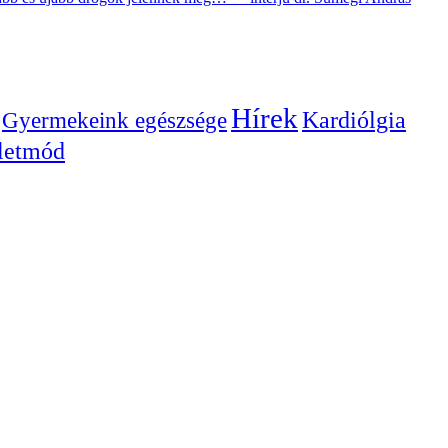
Hírek
Gyermekeink egészsége
Kardiólgia
letmód