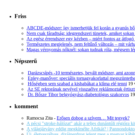
Friss
ABCDE‑módszer: így ismerhetjük fel korán a gyanús bőr
Nem csak fáradtság: idegrendszeri tünetek, amiket soka
Az egész érrendszer egy kézben – miért fontos az átfogó 
Természetes megjelenés, nem feltűnő változás – mit várha
Magas vérnyomás nőknél: sokan tudnak róla, mégsem l
Népszerű
Darázscsípés -10 természetes, bevált módszer, ami azonn
Epley-manőver: speciális tornagyakorlattal megszüntethe
Hőségben sem szabad a kisbabákat a klíma elé tenni
19 
Az SE rektorának nevével visszaélve reklámoztak értiszt
Dr. Bősze Tibor belgyógyász-diabetológus szakorvos
19
komment
Ramocsa Zita
-
Erősen dobog a szívem… Mit tegyek?
A pécsi "stroke-hálózat" akár a teljes dunántúli régióra k
A világjárvány eddig megkímélte Afrikát? | Pannondokto
Új, életveszélyes, dizájnerdrog jelent meg a magyar káb