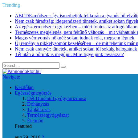
Trending
ABCDE‑módszer: így ismerhetjük fel korán a gyanús bőrelvált
Nem csak fáradtság: idegrendszeri tünetek, amiket sokan figye
Az egész érrendszer egy kézben – miért fontos az átfogó állapo
Természetes megjelenés, nem feltűnő változás – mit várhatunk m
Magas vérnyomás nőknél: sokan tudnak róla, mégsem lépnek
Új remény a pikkelysömör kezelésében – de mit tehetünk már 
Nem csak aranyér: tünetek, amiket sokan túl sokáig halogatnak
Tél után a bőrünk is megújul. Mire figyeljünk tavasszal?
Navigate
Kezdőlap
Egészségmegőrzés
Dél-Dunántúl gyógyturizmusa
Dohányzás
Táplálkozás
Természetgyógyászat
Életmód
Featured
aug 29, 2016
2