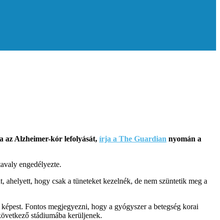
ja az Alzheimer-kór lefolyását,
írja a The Guardian
nyomán a
 tavaly engedélyezte.
, ahelyett, hogy csak a tüneteket kezelnék, de nem szüntetik meg a
hoz képest. Fontos megjegyezni, hogy a gyógyszer a betegség korai
 következő stádiumába kerüljenek.