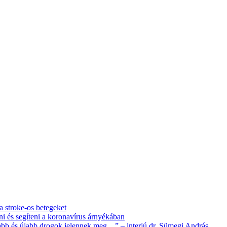
 a stroke-os betegeket
i és segíteni a koronavírus árnyékában
újabb és újabb drogok jelennek meg…” – interjú dr. Sümegi András