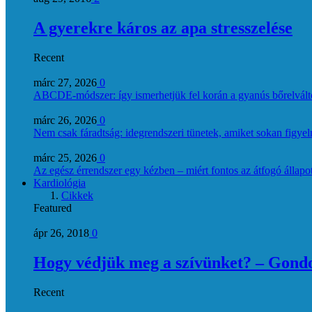
A gyerekre káros az apa stresszelése
Recent
márc 27, 2026
0
ABCDE‑módszer: így ismerhetjük fel korán a gyanús bőrelvált
márc 26, 2026
0
Nem csak fáradtság: idegrendszeri tünetek, amiket sokan figye
márc 25, 2026
0
Az egész érrendszer egy kézben – miért fontos az átfogó állapo
Kardiológia
Cikkek
Featured
ápr 26, 2018
0
Hogy védjük meg a szívünket? – Gondol
Recent