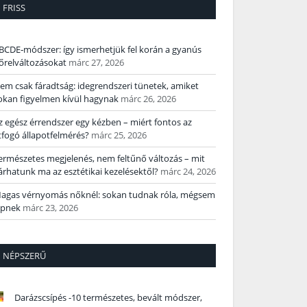
FRISS
BCDE‑módszer: így ismerhetjük fel korán a gyanús
őrelváltozásokat
márc 27, 2026
em csak fáradtság: idegrendszeri tünetek, amiket
okan figyelmen kívül hagynak
márc 26, 2026
z egész érrendszer egy kézben – miért fontos az
tfogó állapotfelmérés?
márc 25, 2026
ermészetes megjelenés, nem feltűnő változás – mit
árhatunk ma az esztétikai kezelésektől?
márc 24, 2026
agas vérnyomás nőknél: sokan tudnak róla, mégsem
épnek
márc 23, 2026
NÉPSZERŰ
Darázscsípés -10 természetes, bevált módszer,