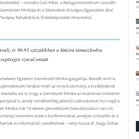
a
leszkedést – mondta Csizi Péter, a Belügyminisztérium szociális
2
zemészeti Klinikája és a Siketvakok Országos Egyesülete által
Terápia, Rehabilitáció, Érdekképviselet elnevezésű
a
2
rsult, és 90-95 százalékban a látásra támaszkodva
t
 segítségre szorul emiatt
1
elweis Egyetem Szemészeti Klinika igazgatója. Beszélt arról is,
1
n a génsebészeti terápia miatt az orvostudomány a korábbiaknál
. Kiemelte azt is, hogy a Szemészeti Klinika az Anatómiai Intézettel
v
rtjával is, amely remélhetőleg jelentős változásokat hoz majd a
1
eti Klinika már 10 sikeres génsebészeti beavatkozáson van túl,
ományt teremteni ezzel a konferenciával, amelyen a kezelők és a
zhatnak és információt cserélhetnek – tette hozzá dr. Nagy Zoltán