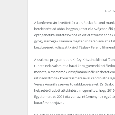
Fotó: 
A konferencián levetítették a dr. Roska Botond mun
betekintést ad abba, hogyan jutott el a Svájcban élő p
optogenetikai kutatásokhoz és ért el áttörést ennek
gyógyszercégek számára megtérülő terápiává az általu
készítésének kulisszatitkairól Téglásy Ferenc filmren
A szakmai programot dr. Knézy Krisztina klinikai főo
tüneteinek, valamint a hazai kora gyermekkori életko
mondta, a csecsemők vizsgálatánál nélkülözhetetlene
retinadisztrófiák korai felismerésével kapcsolatos le
Veress Amarilla szervez továbbképzéseket. Dr. Szabó V
helyzetéről adott áttekintést, megemlítve, hogy 201
Egyetemen, és 2021 óta van az intézménynek együtt
kutatócsoportjával.