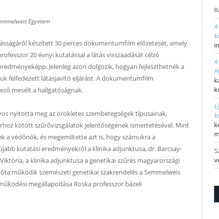
R
Semmelweis Egyetem
A
k
kásságáról készített 30 perces dokumentumfilm előzetesét, amely
i
rofesszor 20 évnyi kutatással a látás visszaadását célzó
A
 eredményeképp. Jelenleg azon dolgozik, hogyan fejleszthetnék a
P
k felfedezett látásjavító eljárást. A dokumentumfilm
k
k
dező mesélt a hallgatóságnak.
Ú
rvos nyitotta meg az örökletes szembetegségek típusainak,
k
k
rhoz kötött szűrővizsgálatok jelentőségének ismertetésével. Mint
m
k a védőnők, és megemlítette azt is, hogy számukra a
gújabb kutatási eredményekről a klinika adjunktusa, dr. Barcsay-
S
v
iktória, a klinika adjunktusa a genetikai szűrés magyarországi
9 óta működik szemészeti genetikai szakrendelés a Semmelweis
működési megállapodása Roska professzor bázeli