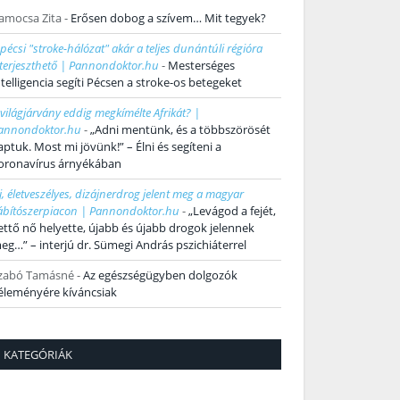
amocsa Zita
-
Erősen dobog a szívem… Mit tegyek?
 pécsi "stroke-hálózat" akár a teljes dunántúli régióra
iterjeszthető | Pannondoktor.hu
-
Mesterséges
ntelligencia segíti Pécsen a stroke-os betegeket
 világjárvány eddig megkímélte Afrikát? |
annondoktor.hu
-
„Adni mentünk, és a többszörösét
aptuk. Most mi jövünk!” – Élni és segíteni a
oronavírus árnyékában
j, életveszélyes, dizájnerdrog jelent meg a magyar
ábítószerpiacon | Pannondoktor.hu
-
„Levágod a fejét,
ettő nő helyette, újabb és újabb drogok jelennek
eg…” – interjú dr. Sümegi András pszichiáterrel
zabó Tamásné
-
Az egészségügyben dolgozók
éleményére kíváncsiak
KATEGÓRIÁK