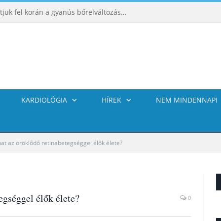
ABCDE‑módszer: így ismerhetjük fel korán a gyanús bőrelváltozásokat
KARDIOLÓGIA
HÍREK
NEM MINDENNAPI
hat az öröklődő retinabetegséggel élők élete?
egséggel élők élete?
0