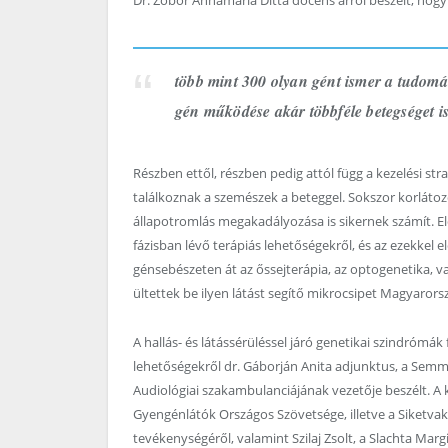
Dr. Zobor Annamária Ditta docens arról beszélt, hogy
több mint 300 olyan gént ismer a tudomá
gén működése akár többféle betegséget is
Részben ettől, részben pedig attól függ a kezelési s
találkoznak a szemészek a beteggel. Sokszor korlátoz
állapotromlás megakadályozása is sikernek számít. Elő
fázisban lévő terápiás lehetőségekről, és az ezekkel
génsebészeten át az őssejterápia, az optogenetika, v
ültettek be ilyen látást segítő mikrocsipet Magyarors
A hallás- és látássérüléssel járó genetikai szindrómák
lehetőségekről dr. Gáborján Anita adjunktus, a Semm
Audiológiai szakambulanciájának vezetője beszélt. A 
Gyengénlátók Országos Szövetsége, illetve a Siketva
tevékenységéről, valamint Szilaj Zsolt, a Slachta Marg