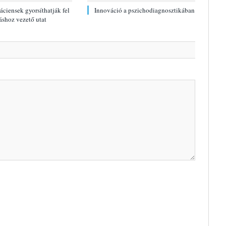
páciensek gyorsíthatják fel
Innováció a pszichodiagnosztikában
áshoz vezető utat