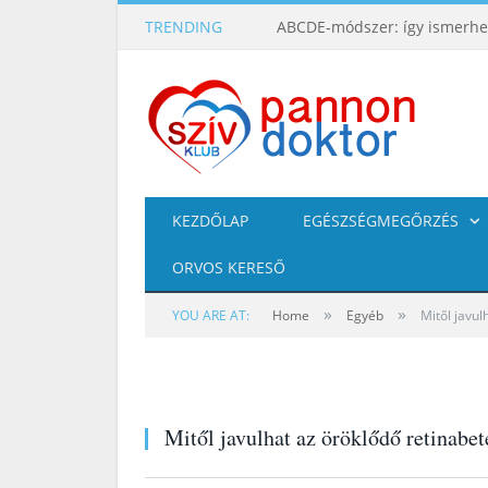
TRENDING
KEZDŐLAP
EGÉSZSÉGMEGŐRZÉS
ORVOS KERESŐ
»
»
YOU ARE AT:
Home
Egyéb
Mitől javul
Mitől javulhat az öröklődő retinabet