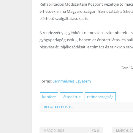
Rehabilitációs Módszertani Központ vezetője tolmácso
érhetőek el ma Magyarországon. Bemutatták a Siketv
elérhető szolgáltatásokat is.
A rendezvény egyébként nemcsak a szakemberek – sze
gyógypedagógusok –, hanem az érintett látás- és hallá
részvételét, tájékozódását jeltolmács és szinkron szöv
Fotó: 
Forrás:
Semmelweis Egyetem
konfere
látássérült
retinabetegség
RELATED
POSTS
MÁRC 9, 2026
0
MÁRC 6, 2