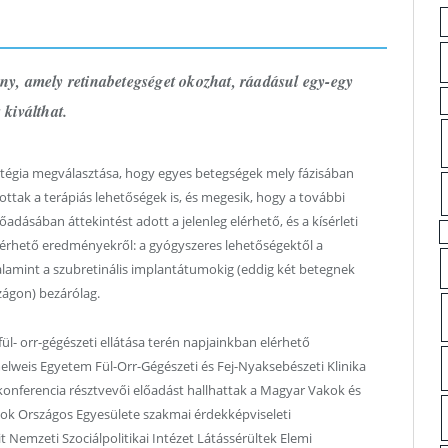
ny, amely retinabetegséget okozhat, ráadásul egy-egy
 kiválthat.
tratégia megválasztása, hogy egyes betegségek mely fázisában
ottak a terápiás lehetőségek is, és megesik, hogy a további
adásában áttekintést adott a jelenleg elérhető, és a kísérleti
 elérhető eredményekről: a gyógyszeres lehetőségektől a
alamint a szubretinális implantátumokig (eddig két betegnek
zágon) bezárólag.
 fül- orr-gégészeti ellátása terén napjainkban elérhető
elweis Egyetem Fül-Orr-Gégészeti és Fej-Nyaksebészeti Klinika
konferencia résztvevői előadást hallhattak a Magyar Vakok és
kok Országos Egyesülete szakmai érdekképviseleti
it Nemzeti Szociálpolitikai Intézet Látássérültek Elemi