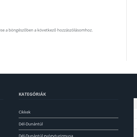
ése a böngészőben a következő hozzászólásomhoz.
KATEGÓRIÁK
Cikkek
Dél-Dunántúl
Dél-Dunántúl gyógyturizmusa