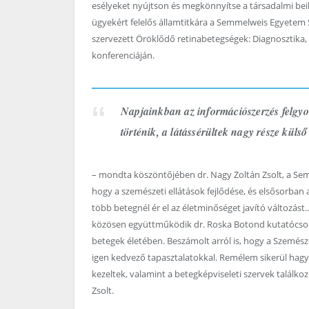
esélyeket nyújtson és megkönnyítse a társadalmi beil
ügyekért felelős államtitkára a Semmelweis Egyetem S
szervezett Öröklődő retinabetegségek: Diagnosztika, 
konferenciáján.
Napjainkban az információszerzés felgyo
történik, a látássérültek nagy része külső
– mondta köszöntőjében dr. Nagy Zoltán Zsolt, a Semm
hogy a szemészeti ellátások fejlődése, és elsősorba
több betegnél ér el az életminőséget javító változást.
közösen együttműködik dr. Roska Botond kutatócsopo
betegek életében. Beszámolt arról is, hogy a Szemész
igen kedvező tapasztalatokkal. Remélem sikerül hagy
kezeltek, valamint a betegképviseleti szervek találko
Zsolt.