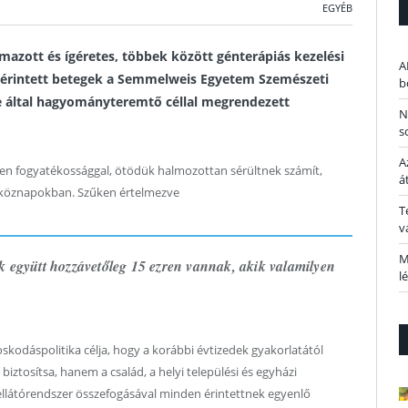
EGYÉB
mazott és ígéretes, többek között génterápiás kezelési
A
 érintett betegek a Semmelweis Egyetem Szemészeti
b
te által hagyományteremtő céllal megrendezett
N
s
A
yen fogyatékossággal, ötödük halmozottan sérültnek számít,
á
étköznapokban. Szűken értelmezve
T
v
M
ük együtt hozzávetőleg 15 ezren vannak, akik valamilyen
l
kodáspolitika célja, hogy a korábbi évtizedek gyakorlatától
biztosítsa, hanem a család, a helyi települési és egyházi
ellátórendszer összefogásával minden érintettnek egyenlő