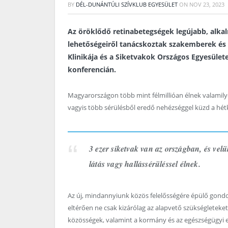
BY
DÉL-DUNÁNTÚLI SZÍVKLUB EGYESÜLET
ON
NOV 23, 2023
Az öröklődő retinabetegségek legújabb, alkal
lehetőségeiről tanácskoztak szakemberek és
Klinikája és a Siketvakok Országos Egyesüle
konferencián.
Magyarországon több mint félmillióan élnek valamil
vagyis több sérülésből eredő nehézséggel küzd a h
3 ezer siketvak van az országban, és vel
látás vagy hallássérüléssel élnek.
Az új, mindannyiunk közös felelősségére épülő gondos
eltérően ne csak kizárólag az alapvető szükségleteket 
közösségek, valamint a kormány és az egészségügyi 