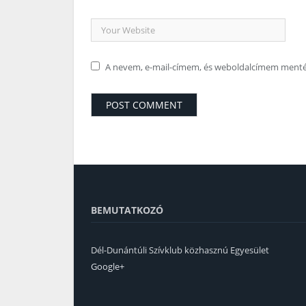
A nevem, e-mail-címem, és weboldalcímem ment
BEMUTATKOZÓ
Dél-Dunántúli Szívklub közhasznú Egyesület
Google+