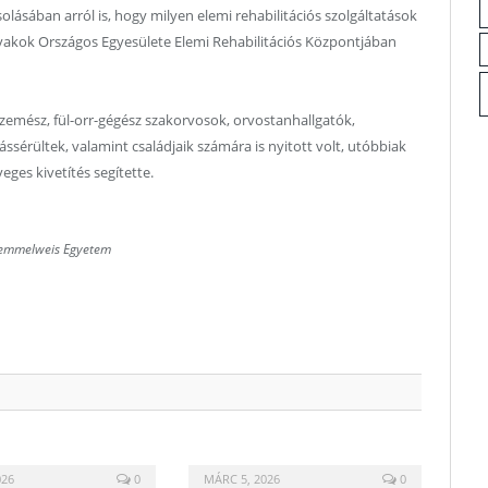
lásában arról is, hogy milyen elemi rehabilitációs szolgáltatások
akok Országos Egyesülete Elemi Rehabilitációs Központjában
mész, fül-orr-gégész szakorvosok, orvostanhallgatók,
ssérültek, valamint családjaik számára is nyitott volt, utóbbiak
eges kivetítés segítette.
Semmelweis Egyetem
026
0
MÁRC 5, 2026
0