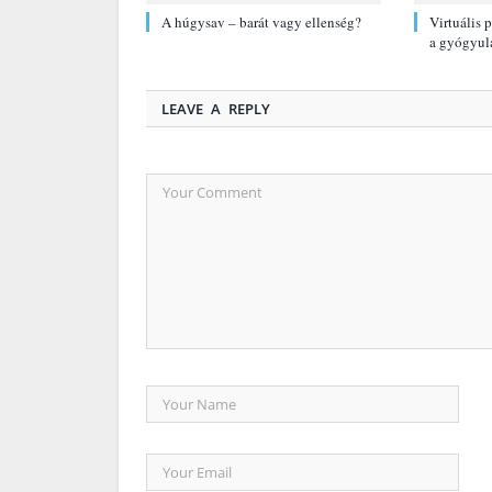
A húgysav – barát vagy ellenség?
Virtuális 
a gyógyul
LEAVE A REPLY