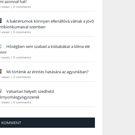
mi azonnal hat!
0 views
|
0 comments
A baktériumok könnyen ellenállóvá válnak a jövő
ntibiotikumaival szemben
0 views
|
0 comments
Hőségben sem szabad a kisbabákat a klíma elé
enni
8 views
|
0 comments
Mi történik az érintés hatására az agyunkban?
7 views
|
0 comments
Valsartan helyett szedhető
érnyomásgyógyszerek
7 views
|
0 comments
KOMMENT