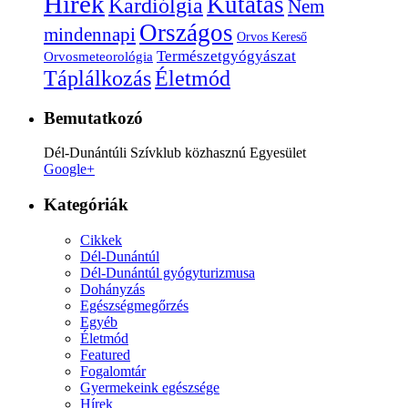
Hírek
Kutatás
Kardiólgia
Nem
Országos
mindennapi
Orvos Kereső
Természetgyógyászat
Orvosmeteorológia
Életmód
Táplálkozás
Bemutatkozó
Dél-Dunántúli Szívklub közhasznú Egyesület
Google+
Kategóriák
Cikkek
Dél-Dunántúl
Dél-Dunántúl gyógyturizmusa
Dohányzás
Egészségmegőrzés
Egyéb
Életmód
Featured
Fogalomtár
Gyermekeink egészsége
Hírek