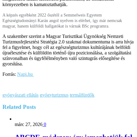
környezetben is kamatoztathatják.
A képzés egyébként 2022 őszétől a Semmelweis Egyetem
Egészségtudományi Karán angol nyelven is elérhet, így már nemcsak
magyar, hanem külföldi hallgatókat is várnak BSc programra.
A szakember szerint a Magyar Turisztikai Ügynökség Nemzeti
Turizmusfejlesztési Stratégia 2.0 szakmai dokumentuma is arra hívja
fel a figyelmet, hogy cél az egészségturizmus kultúrájának belföldi
újraélesztése és külföldön történő újra pozicionálása, a szolgáltatási
színvonalban és ügyfélélményben való szintugrás elősegítése és
gyorsítása.
Forrás:
Napi.hu
gyógyászati ellátás
gyógyturizmus
termálfürdők
Related
Posts
márc 27, 2026
0