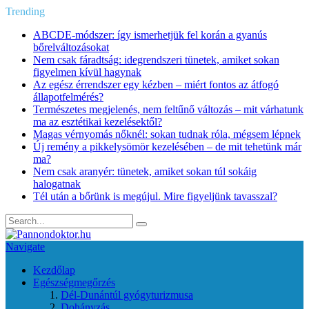
Trending
ABCDE‑módszer: így ismerhetjük fel korán a gyanús
bőrelváltozásokat
Nem csak fáradtság: idegrendszeri tünetek, amiket sokan
figyelmen kívül hagynak
Az egész érrendszer egy kézben – miért fontos az átfogó
állapotfelmérés?
Természetes megjelenés, nem feltűnő változás – mit várhatunk
ma az esztétikai kezelésektől?
Magas vérnyomás nőknél: sokan tudnak róla, mégsem lépnek
Új remény a pikkelysömör kezelésében – de mit tehetünk már
ma?
Nem csak aranyér: tünetek, amiket sokan túl sokáig
halogatnak
Tél után a bőrünk is megújul. Mire figyeljünk tavasszal?
Navigate
Kezdőlap
Egészségmegőrzés
Dél-Dunántúl gyógyturizmusa
Dohányzás