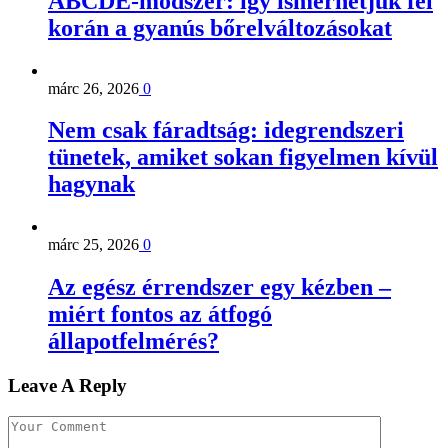
ABCDE‑módszer: így ismerhetjük fel
korán a gyanús bőrelváltozásokat
márc 26, 2026
0
Nem csak fáradtság: idegrendszeri
tünetek, amiket sokan figyelmen kívül
hagynak
márc 25, 2026
0
Az egész érrendszer egy kézben –
miért fontos az átfogó
állapotfelmérés?
Leave A Reply