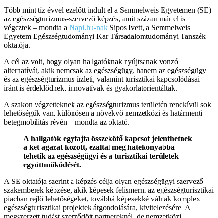
Több mint tíz évvel ezelőtt indult el a Semmelweis Egyetemen (SE)
az egészségturizmus-szervező képzés, amit százan már el is
végeztek – mondta a
Napi.hu-nak
Sipos Ivett, a Semmelweis
Egyetem Egészségtudományi Kar Társadalomtudományi Tanszék
oktatója.
A cél az volt, hogy olyan hallgatóknak nyújtsanak vonzó
alternatívát, akik nemcsak az egészségügy, hanem az egészségügy
és az egészségturizmus üzleti, valamint turisztikai kapcsolódásai
iránt is érdeklődnek, innovatívak és gyakorlatorientáltak.
A szakon végzetteknek az egészségturizmus területén rendkívül sok
lehetőségük van, különösen a növekvő nemzetközi és határmenti
betegmobilitás révén – mondta az oktató.
A hallgatók egyfajta összekötő kapcsot jelenthetnek
a két ágazat között, ezáltal még hatékonyabbá
tehetik az egészségügyi és a turisztikai területek
együttműködését.
A SE oktatója szerint a képzés célja olyan egészségügyi szervező
szakemberek képzése, akik képesek felismerni az egészségturisztikai
piacban rejlő lehetőségeket, továbbá képesekké válnak komplex
egészségturisztikai projektek átgondolására, kivitelezésére. A
megszerzett tudást szerződött partnereknél, de nemzetközi