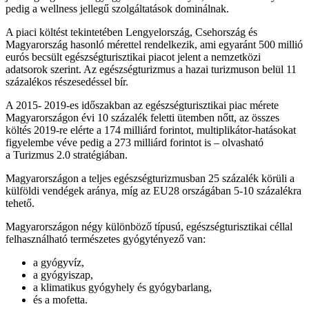
pedig a wellness jellegű szolgáltatások dominálnak.
A piaci költést tekintetében Lengyelország, Csehország és
Magyarország hasonló mérettel rendelkezik, ami egyaránt 500 millió
eurós becsült egészségturisztikai piacot jelent a nemzetközi
adatsorok szerint. Az egészségturizmus a hazai turizmuson belül 11
százalékos részesedéssel bír.
A 2015- 2019-es időszakban az egészségturisztikai piac mérete
Magyarországon évi 10 százalék feletti ütemben nőtt, az összes
költés 2019-re elérte a 174 milliárd forintot, multiplikátor-hatásokat
figyelembe véve pedig a 273 milliárd forintot is – olvasható
a Turizmus 2.0 stratégiában.
Magyarországon a teljes egészségturizmusban 25 százalék körüli a
külföldi vendégek aránya, míg az EU28 országában 5-10 százalékra
tehető.
Magyarországon négy különböző típusú, egészségturisztikai céllal
felhasználható természetes gyógytényező van:
a gyógyvíz,
a gyógyiszap,
a klimatikus gyógyhely és gyógybarlang,
és a mofetta.