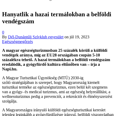
Hanyatlik a hazai termálokban a belföldi
vendégszám
0
By
Dél-Dunántúli Szívklub egyesület
on
júl 19, 2023
Egészségmegőrzés
A magyar egészségturizmusban 25 százalék körüli a külföldi
vendégek aránya, míg az EU28 országában csupán 5-10
százalékra tehető. A hazai termálokban a belföldi vendégszám
erodálódik, a gyógyfürdő kultúra eltűnőben van – írja a
Napi.hu.
A Magyar Turisztikai Ügynökség (MTÜ) 2030-ig
szóló stratégiájában is szerepel, hogy Magyarország kiemelt
turisztikai terméke az egészségturizmus, ezen belül két szegmens
van a gyógy- és medical turizmus, ami az egészség helyreállítást, a
wellnessturizmus pedig a prevenciót, a rekreációt és élményszerzést
szolgálja.
A Magyarországra irányuló külföldi egészségturisztikai kereslet
jelenleg leginkább a gyógyfürdőzésre irányul, belföldi viszonylatban