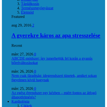
Táplálkozás
Természetgyógyászat
Életmód
Featured
aug 29, 2016
2
A gyerekre káros az apa stresszelése
Recent
márc 27, 2026
0
ABCDE‑módszer: így ismerhetjük fel korán a gyanús
bőrelváltozásokat
márc 26, 2026
0
Nem csak fáradtság: idegrendszeri tünetek, amiket sokan
figyelmen kívül hagynak
márc 25, 2026
0
Az egész érrendszer egy kézben – miért fontos az átfogó
állapotfelmérés?
Kardiológia
Cikkek