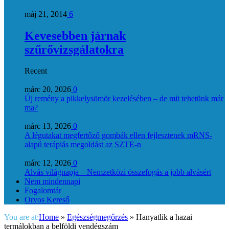
máj 21, 2014
6
Kevesebben járnak
szűrővizsgálatokra
Recent
márc 20, 2026
0
Új remény a pikkelysömör kezelésében – de mit tehetünk már
ma?
márc 13, 2026
0
A légutakat megfertőző gombák ellen fejlesztenek mRNS-
alapú terápiás megoldást az SZTE-n
márc 12, 2026
0
Alvás világnapja – Nemzetközi összefogás a jobb alvásért
Nem mindennapi
Fogalomtár
Orvos Kereső
You are at:
Home
»
Egészségmegőrzés
»
Hanyatlik a hazai
termálokban a belföldi vendégszám