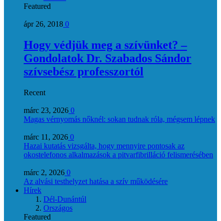
Featured
ápr 26, 2018
0
Hogy védjük meg a szívünket? –
Gondolatok Dr. Szabados Sándor
szívsebész professzortól
Recent
márc 23, 2026
0
Magas vérnyomás nőknél: sokan tudnak róla, mégsem lépnek
márc 11, 2026
0
Hazai kutatás vizsgálta, hogy mennyire pontosak az
okostelefonos alkalmazások a pitvarfibrilláció felismerésében
márc 2, 2026
0
Az alvási testhelyzet hatása a szív működésére
Hírek
Dél-Dunántúl
Országos
Featured