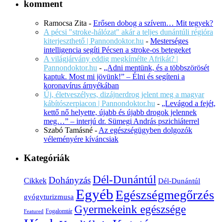
komment
Ramocsa Zita
-
Erősen dobog a szívem… Mit tegyek?
A pécsi "stroke-hálózat" akár a teljes dunántúli régióra
kiterjeszthető | Pannondoktor.hu
-
Mesterséges
intelligencia segíti Pécsen a stroke-os betegeket
A világjárvány eddig megkímélte Afrikát? |
Pannondoktor.hu
-
„Adni mentünk, és a többszörösét
kaptuk. Most mi jövünk!” – Élni és segíteni a
koronavírus árnyékában
Új, életveszélyes, dizájnerdrog jelent meg a magyar
kábítószerpiacon | Pannondoktor.hu
-
„Levágod a fejét,
kettő nő helyette, újabb és újabb drogok jelennek
meg…” – interjú dr. Sümegi András pszichiáterrel
Szabó Tamásné
-
Az egészségügyben dolgozók
véleményére kíváncsiak
Kategóriák
Dél-Dunántúl
Dohányzás
Cikkek
Dél-Dunántúl
Egyéb
Egészségmegőrzés
gyógyturizmusa
Gyermekeink egészsége
Fogalomtár
Featured