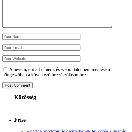
A nevem, e-mail-címem, és weboldalcímem mentése a
böngészőben a következő hozzászólásomhoz.
Közösség
Friss
ABCDE‑módszer: így ismerhetjük fel korán a gyanús