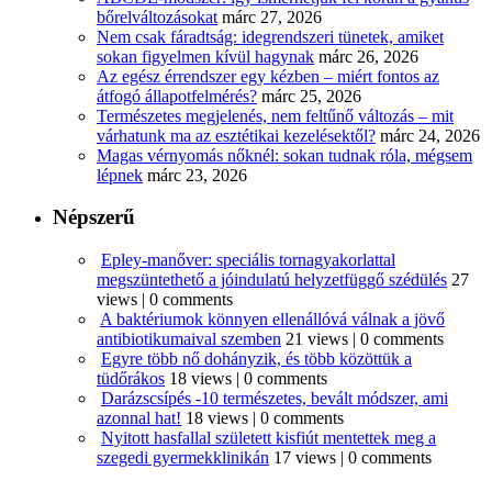
bőrelváltozásokat
márc 27, 2026
Nem csak fáradtság: idegrendszeri tünetek, amiket
sokan figyelmen kívül hagynak
márc 26, 2026
Az egész érrendszer egy kézben – miért fontos az
átfogó állapotfelmérés?
márc 25, 2026
Természetes megjelenés, nem feltűnő változás – mit
várhatunk ma az esztétikai kezelésektől?
márc 24, 2026
Magas vérnyomás nőknél: sokan tudnak róla, mégsem
lépnek
márc 23, 2026
Népszerű
Epley-manőver: speciális tornagyakorlattal
megszüntethető a jóindulatú helyzetfüggő szédülés
27
views
|
0 comments
A baktériumok könnyen ellenállóvá válnak a jövő
antibiotikumaival szemben
21 views
|
0 comments
Egyre több nő dohányzik, és több közöttük a
tüdőrákos
18 views
|
0 comments
Darázscsípés -10 természetes, bevált módszer, ami
azonnal hat!
18 views
|
0 comments
Nyitott hasfallal született kisfiút mentettek meg a
szegedi gyermekklinikán
17 views
|
0 comments