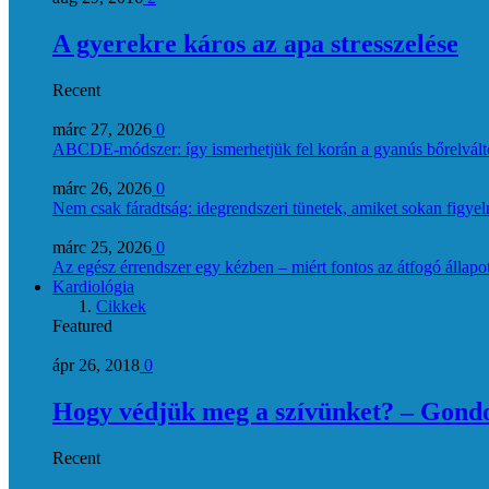
A gyerekre káros az apa stresszelése
Recent
márc 27, 2026
0
ABCDE‑módszer: így ismerhetjük fel korán a gyanús bőrelvált
márc 26, 2026
0
Nem csak fáradtság: idegrendszeri tünetek, amiket sokan figye
márc 25, 2026
0
Az egész érrendszer egy kézben – miért fontos az átfogó állapo
Kardiológia
Cikkek
Featured
ápr 26, 2018
0
Hogy védjük meg a szívünket? – Gondol
Recent