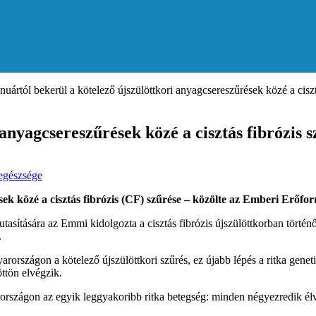
nuártól bekerül a kötelező újszülöttkori anyagcsereszűrések közé a ciszt
anyagcsereszűrések közé a cisztás fibrózis s
egészsége
ések közé a cisztás fibrózis (CF) szűrése – közölte az Emberi Erő
tasítására az Emmi kidolgozta a cisztás fibrózis újszülöttkorban törté
.
arországon a kötelező újszülöttkori szűrés, ez újabb lépés a ritka genet
ttön elvégzik.
arországon az egyik leggyakoribb ritka betegség: minden négyezredik élv