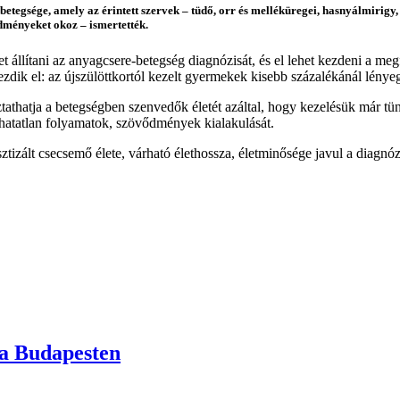
betegsége, amely az érintett szervek – tüdő, orr és melléküregei, hasnyálmirigy
dményeket okoz – ismertették.
et állítani az anyagcsere-betegség diagnózisát, és el lehet kezdeni a m
ezdik el: az újszülöttkortól kezelt gyermekek kisebb százalékánál lény
tathatja a betegségben szenvedők életét azáltal, hogy kezelésük már tü
thatatlan folyamatok, szövődmények kialakulását.
ált csecsemő élete, várható élethossza, életminősége javul a diagnózis
a Budapesten