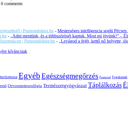
|
0 comments
iterjeszthető | Pannondoktor.hu
-
Mesterséges intelligencia segíti Pécsen
r.hu
-
„Adni mentünk, és a többszörösét kaptuk. Most mi jövünk!” – Éln
ítószerpiacon | Pannondoktor.hu
-
„Levágod a fejét, kettő nő helyette, 
ére kíváncsiak
Egyéb
Egészségmegőrzés
turizmusa
Fogalomtár
Featured
É
Táplálkozás
Természetgyógyászat
Orvosmeteorológia
reső