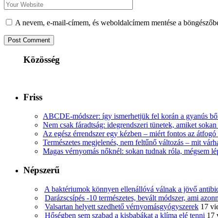
A nevem, e-mail-címem, és weboldalcímem mentése a böngészőb
Közösség
Friss
ABCDE‑módszer: így ismerhetjük fel korán a gyanús bőr
Nem csak fáradtság: idegrendszeri tünetek, amiket soka
Az egész érrendszer egy kézben – miért fontos az átfogó 
Természetes megjelenés, nem feltűnő változás – mit várha
Magas vérnyomás nőknél: sokan tudnak róla, mégsem l
Népszerű
A baktériumok könnyen ellenállóvá válnak a jövő antib
Darázscsípés -10 természetes, bevált módszer, ami azonn
Valsartan helyett szedhető vérnyomásgyógyszerek
17 vi
Hőségben sem szabad a kisbabákat a klíma elé tenni
17 