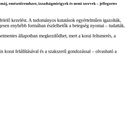
, máj, emésztőrendszer, izzadságmirigyek és nemi szervek – jellegzetes
egfelelő kezelést. A tudományos kutatások egyértelműen igazolták,
egesen enyhébb formában észlelhetők a betegség nyomai – tudatták.
netmentes állapotban megkezdődhet, mert a korai felismerés, a
 korai felállításával és a szakszerű gondozással – olvasható a