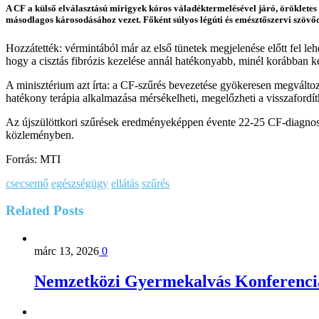
A CF a külső elválasztású mirigyek kóros váladéktermelésével járó, örökletes 
másodlagos károsodásához vezet. Főként súlyos légúti és emésztőszervi szövő
Hozzátették: vérmintából már az első tünetek megjelenése előtt fel leh
hogy a cisztás fibrózis kezelése annál hatékonyabb, minél korábban k
A minisztérium azt írta: a CF-szűrés bevezetése gyökeresen megváltoz
hatékony terápia alkalmazása mérsékelheti, megelőzheti a visszafordí
Az újszülöttkori szűrések eredményeképpen évente 22-25 CF-diagnosztiz
közleményben.
Forrás: MTI
csecsemő
egészségügy
ellátás
szűrés
Related
Posts
márc 13, 2026
0
Nemzetközi Gyermekalvás Konferenci