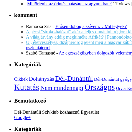
Mi történik az érintés hatására az agyunkban?
17 views
komment
Ramocsa Zita
-
Erősen dobog a szívem… Mit tegyek?
A pécsi "stroke-hálózat" akár a teljes dunántúli régióra k
A világjárvány eddig megkímélte Afrikát? | Pannondokto
Új, életveszélyes, dizájnerdrog jelent meg a magyar káb
pszichiáterrel
Szabó Tamásné
-
Az egészségügyben dolgozók vélemény
Kategóriák
Dél-Dunántúl
Dohányzás
Cikkek
Dél-Dunántúl gyógy
Kutatás
Országos
Nem mindennapi
Orvos Ke
Bemutatkozó
Dél-Dunántúli Szívklub közhasznú Egyesület
Google+
Kategóriák