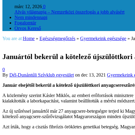
márc 12, 2026
0
Alvás világnapja – Nemzetközi összefogás a jobb alvásért
Nem mindennapi
Fogalomtár
Orvos Kereső
You are at:
Home
»
Egészségmegőrzés
»
Gyermekeink egészsége
»
Ja
Januártól bekerül a kötelező újszülöttkori 
0
By
Dél-Dunántúli Szívklub egyesület
on
dec 13, 2021
Gyermekeink 
Január elsejétől bekerül a kötelező újszülöttkori anyagcsereszűr
A közlemény szerint Kásler Miklós, az emberi erőforrások minisztere u
kialakították a laborkapacitást, valamint beállították a mérési módszert
Az új szűréssel januártól már 27 anyagcsere-betegségre terjed ki Magy
kötelező anyagcsere-szűrővizsgálatot Magyarországon minden újszülö
Azt írták, hogy a cisztás fibrózis örökletes genetikai betegség. Magy