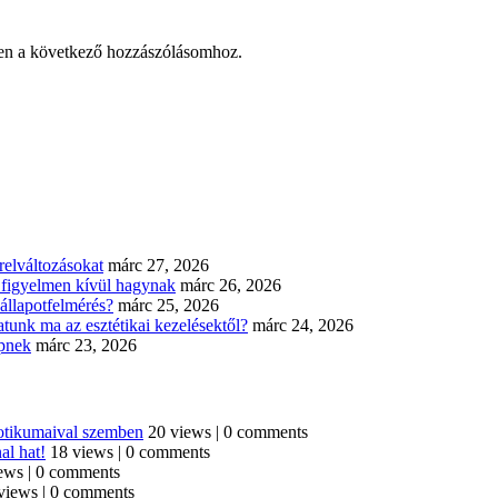
en a következő hozzászólásomhoz.
elváltozásokat
márc 27, 2026
n figyelmen kívül hagynak
márc 26, 2026
állapotfelmérés?
márc 25, 2026
tunk ma az esztétikai kezelésektől?
márc 24, 2026
épnek
márc 23, 2026
iotikumaival szemben
20 views
|
0 comments
al hat!
18 views
|
0 comments
ews
|
0 comments
views
|
0 comments