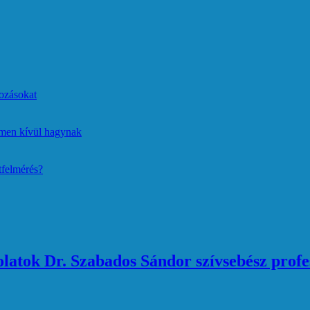
ozásokat
lmen kívül hagynak
tfelmérés?
atok Dr. Szabados Sándor szívsebész profe