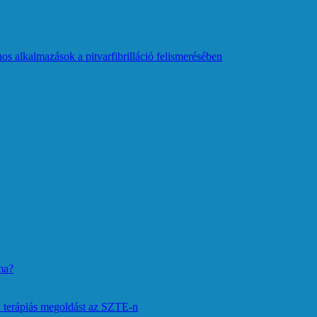
os alkalmazások a pitvarfibrilláció felismerésében
ma?
 terápiás megoldást az SZTE-n