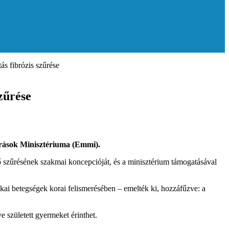
ás fibrózis szűrése
zűrése
források Minisztériuma (Emmi).
nő szűrésének szakmai koncepcióját, és a minisztérium támogatásával
ikai betegségek korai felismerésében – emelték ki, hozzáfűzve: a
e született gyermeket érinthet.