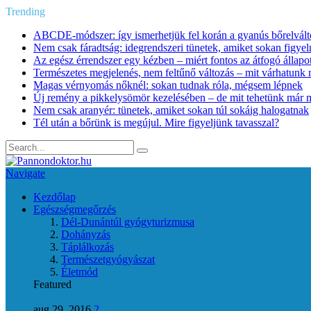
Trending
ABCDE‑módszer: így ismerhetjük fel korán a gyanús bőrelvált
Nem csak fáradtság: idegrendszeri tünetek, amiket sokan figye
Az egész érrendszer egy kézben – miért fontos az átfogó állapo
Természetes megjelenés, nem feltűnő változás – mit várhatunk m
Magas vérnyomás nőknél: sokan tudnak róla, mégsem lépnek
Új remény a pikkelysömör kezelésében – de mit tehetünk már 
Nem csak aranyér: tünetek, amiket sokan túl sokáig halogatnak
Tél után a bőrünk is megújul. Mire figyeljünk tavasszal?
Navigate
Kezdőlap
Egészségmegőrzés
Dél-Dunántúl gyógyturizmusa
Dohányzás
Táplálkozás
Természetgyógyászat
Életmód
Featured
aug 29, 2016
2