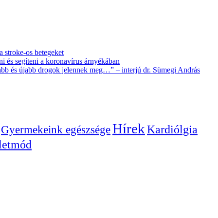
 a stroke-os betegeket
i és segíteni a koronavírus árnyékában
újabb és újabb drogok jelennek meg…” – interjú dr. Sümegi András
Hírek
Gyermekeink egészsége
Kardiólgia
letmód