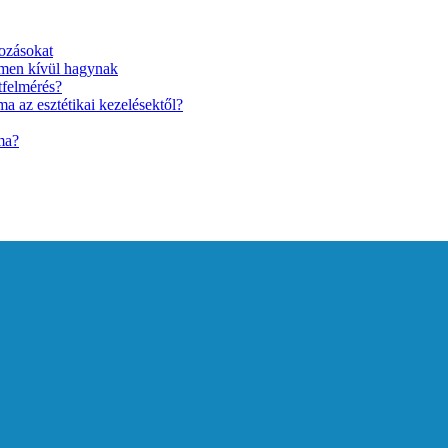
ozásokat
lmen kívül hagynak
tfelmérés?
a az esztétikai kezelésektől?
ma?