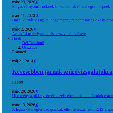
márc 23, 2026
0
Magas vérnyomás nőknél: sokan tudnak róla, mégsem lépnek
márc 11, 2026
0
Hazai kutatás vizsgálta, hogy mennyire pontosak az okostelefon
márc 2, 2026
0
Az alvási testhelyzet hatása a szív működésére
Hírek
Dél-Dunántúl
Országos
Featured
máj 21, 2014
6
Kevesebben járnak szűrővizsgálatokra
Recent
márc 20, 2026
0
Új remény a pikkelysömör kezelésében – de mit tehetünk már 
márc 13, 2026
0
A légutakat megfertőző gombák ellen fejlesztenek mRNS-alapú