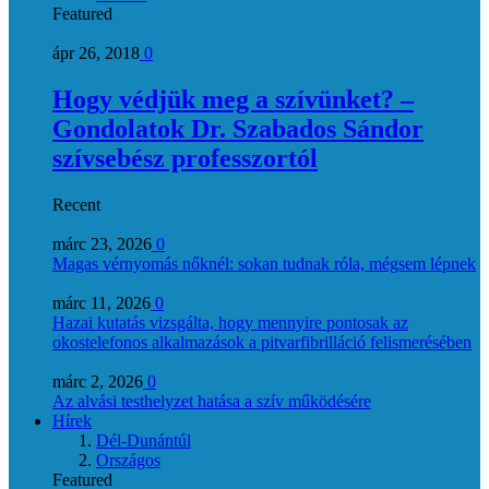
Featured
ápr 26, 2018
0
Hogy védjük meg a szívünket? –
Gondolatok Dr. Szabados Sándor
szívsebész professzortól
Recent
márc 23, 2026
0
Magas vérnyomás nőknél: sokan tudnak róla, mégsem lépnek
márc 11, 2026
0
Hazai kutatás vizsgálta, hogy mennyire pontosak az
okostelefonos alkalmazások a pitvarfibrilláció felismerésében
márc 2, 2026
0
Az alvási testhelyzet hatása a szív működésére
Hírek
Dél-Dunántúl
Országos
Featured