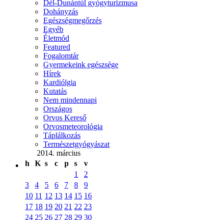
Dél-Dunántúl gyógyturizmusa
Dohányzás
Egészségmegőrzés
Egyéb
Életmód
Featured
Fogalomtár
Gyermekeink egészsége
Hírek
Kardiólgia
Kutatás
Nem mindennapi
Országos
Orvos Kereső
Orvosmeteorológia
Táplálkozás
Természetgyógyászat
2014. március
h
K
s
c
p
s
v
1
2
3
4
5
6
7
8
9
10
11
12
13
14
15
16
17
18
19
20
21
22
23
24
25
26
27
28
29
30