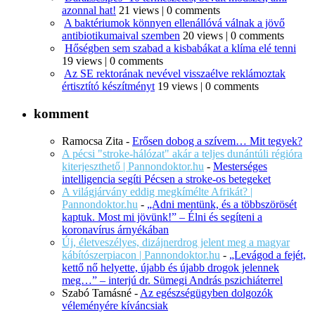
azonnal hat!
21 views
|
0 comments
A baktériumok könnyen ellenállóvá válnak a jövő
antibiotikumaival szemben
20 views
|
0 comments
Hőségben sem szabad a kisbabákat a klíma elé tenni
19 views
|
0 comments
Az SE rektorának nevével visszaélve reklámoztak
értisztító készítményt
19 views
|
0 comments
komment
Ramocsa Zita
-
Erősen dobog a szívem… Mit tegyek?
A pécsi "stroke-hálózat" akár a teljes dunántúli régióra
kiterjeszthető | Pannondoktor.hu
-
Mesterséges
intelligencia segíti Pécsen a stroke-os betegeket
A világjárvány eddig megkímélte Afrikát? |
Pannondoktor.hu
-
„Adni mentünk, és a többszörösét
kaptuk. Most mi jövünk!” – Élni és segíteni a
koronavírus árnyékában
Új, életveszélyes, dizájnerdrog jelent meg a magyar
kábítószerpiacon | Pannondoktor.hu
-
„Levágod a fejét,
kettő nő helyette, újabb és újabb drogok jelennek
meg…” – interjú dr. Sümegi András pszichiáterrel
Szabó Tamásné
-
Az egészségügyben dolgozók
véleményére kíváncsiak