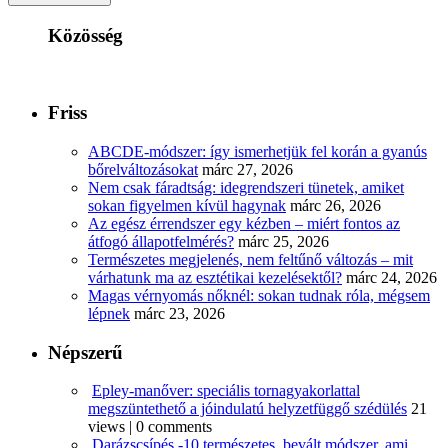
Közösség
Friss
ABCDE‑módszer: így ismerhetjük fel korán a gyanús
bőrelváltozásokat
márc 27, 2026
Nem csak fáradtság: idegrendszeri tünetek, amiket
sokan figyelmen kívül hagynak
márc 26, 2026
Az egész érrendszer egy kézben – miért fontos az
átfogó állapotfelmérés?
márc 25, 2026
Természetes megjelenés, nem feltűnő változás – mit
várhatunk ma az esztétikai kezelésektől?
márc 24, 2026
Magas vérnyomás nőknél: sokan tudnak róla, mégsem
lépnek
márc 23, 2026
Népszerű
Epley-manőver: speciális tornagyakorlattal
megszüntethető a jóindulatú helyzetfüggő szédülés
21
views
|
0 comments
Darázscsípés -10 természetes, bevált módszer, ami