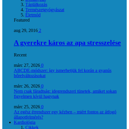
Táplálkozás
Természetgyógyászat
Életmód
Featured
aug 29, 2016
2
A gyerekre káros az apa stresszelése
Recent
márc 27, 2026
0
ABCDE‑módszer: így ismerhetjük fel korán a gyanús
bőrelváltozásokat
márc 26, 2026
0
Nem csak fáradtság: idegrendszeri tünetek, amiket sokan
figyelmen kívül hagynak
márc 25, 2026
0
Az egész érrendszer egy kézben – miért fontos az átfogó
állapotfelmérés?
Kardiológia
Cikkek