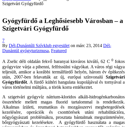
Szigetvári Gyógyfürdő
Gyógyfürdő a Leghősiesebb Városban – a
Szigetvári Gyógyfürdő
7
By
Dél-Dunántúli Szívklub egyesület
on
márc 23, 2014
Dél-
Dunántúl gyógyturizmusa
,
Featured
0
A Zselic déli oldalán fekvő baranyai kisváros kiváló, 62 C
fokos
gyógyvize várja a pihenni, felfrissülni vágyókat. A város régi vágya
teljesült, amikor a korábbi termálfürdő helyén, három év építkezés
után, 2007-ben felavatták az új, európai színvonalú
Szigetvári
Gyógyfürdőt
. A fürdő kültéri hangulata kupolájával és tornyával a
város történelmi múltjára, a török korra emlékeztet.
A szigetvári gyógyvíz nátrium-kloridos alkáli-hidrogénkarbonátos
összetétele mellett magas fluorid tartalommal is rendelkezik.
Alkalmas ízületi, reumatikus és mozgásszervi megbetegedések
kezelésére, operációk és csonttörések utáni rehabilitációra,
nőgyógyászati problémákra, prosztata bántalmak megszüntetésére,
bőrgyógyászati kezelésekre. A gyógyfürdő használata a magas