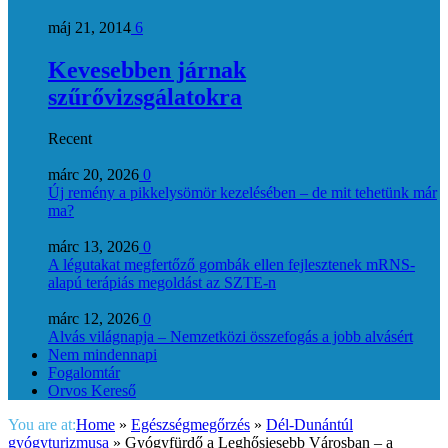
máj 21, 2014
6
Kevesebben járnak
szűrővizsgálatokra
Recent
márc 20, 2026
0
Új remény a pikkelysömör kezelésében – de mit tehetünk már
ma?
márc 13, 2026
0
A légutakat megfertőző gombák ellen fejlesztenek mRNS-
alapú terápiás megoldást az SZTE-n
márc 12, 2026
0
Alvás világnapja – Nemzetközi összefogás a jobb alvásért
Nem mindennapi
Fogalomtár
Orvos Kereső
You are at:
Home
»
Egészségmegőrzés
»
Dél-Dunántúl
gyógyturizmusa
»
Gyógyfürdő a Leghősiesebb Városban – a