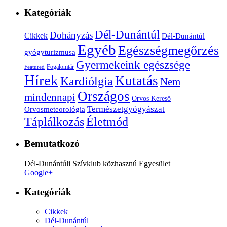
Kategóriák
Dél-Dunántúl
Dohányzás
Cikkek
Dél-Dunántúl
Egyéb
Egészségmegőrzés
gyógyturizmusa
Gyermekeink egészsége
Fogalomtár
Featured
Hírek
Kutatás
Kardiólgia
Nem
Országos
mindennapi
Orvos Kereső
Természetgyógyászat
Orvosmeteorológia
Életmód
Táplálkozás
Bemutatkozó
Dél-Dunántúli Szívklub közhasznú Egyesület
Google+
Kategóriák
Cikkek
Dél-Dunántúl