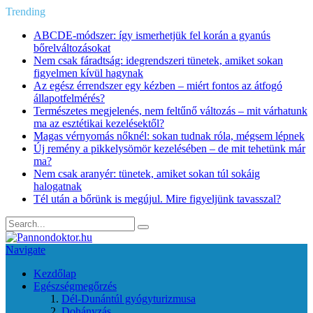
Trending
ABCDE‑módszer: így ismerhetjük fel korán a gyanús
bőrelváltozásokat
Nem csak fáradtság: idegrendszeri tünetek, amiket sokan
figyelmen kívül hagynak
Az egész érrendszer egy kézben – miért fontos az átfogó
állapotfelmérés?
Természetes megjelenés, nem feltűnő változás – mit várhatunk
ma az esztétikai kezelésektől?
Magas vérnyomás nőknél: sokan tudnak róla, mégsem lépnek
Új remény a pikkelysömör kezelésében – de mit tehetünk már
ma?
Nem csak aranyér: tünetek, amiket sokan túl sokáig
halogatnak
Tél után a bőrünk is megújul. Mire figyeljünk tavasszal?
Navigate
Kezdőlap
Egészségmegőrzés
Dél-Dunántúl gyógyturizmusa
Dohányzás